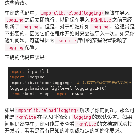
这些修改。
在你的代码中，
应该在导入
importlib.reload(logging)
之后立即执行，以确保在导入
之前已经
logging
RKNNLite
刷新了
。但是，对于标准库如
，这通常是
logging
logging
不必要的，因为它们在程序开始时只会被导入一次。如果你
遇到问题，可能是因为
库中的某些设置影响了
rknnlite
配置。
logging
正确的代码应该是：
import
import
 logging

importlib.reload(logging)  
# 只有在你确定需要时才执行这行
from
 rknnlite.api 
import
如果
解决了你的问题，那么可
importlib.reload(logging)
能是
在导入时修改了
的默认设置。如果
rknnlite
logging
问题仍然存在，你可能需要查看
的文档或联系其
rknnlite
开发者，看看是否有已知的冲突或特定的初始化要求。