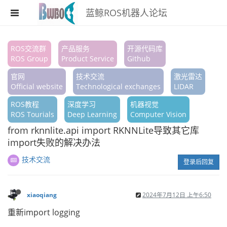
蓝鲸ROS机器人论坛
注册
ROS交流群
产品服务
开源代码库
ROS Group
Product Service
Github
登录
官网
技术交流
激光雷达
搜索
Official website
Technological exchanges
LIDAR
ROS教程
深度学习
机器视觉
版块
ROS Tourials
Deep Learning
Computer Vision
话题
from rknnlite.api import RKNNLite导致其它库
import失败的解决办法
热门
技术交流
登录后回复
xiaoqiang
2024年7月12日 上午6:50
重新import logging