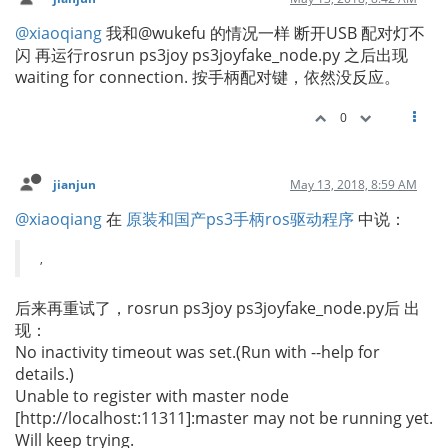
@xiaoqiang
我和@wukefu 的情况一样 断开USB 配对灯不
闪 再运行rosrun ps3joy ps3joyfake_node.py 之后出现
waiting for connection. 按手柄配对键，依然没反应。
0
jianjun
May 13, 2018, 8:59 AM
@xiaoqiang
在
原装和国产ps3手柄ros驱动程序
中说：
,
后来再重试了，rosrun ps3joy ps3joyfake_node.py后 出
现：
No inactivity timeout was set.(Run with --help for
details.)
Unable to register with master node
[http://localhost:11311]:master may not be running yet.
Will keep trying.