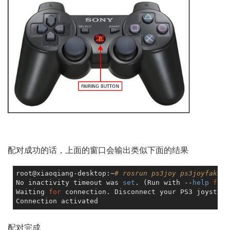
配对成功的话，上面的窗口会输出类似下面的结果
root@xiaoqiang-desktop:~
# rosrun ps3joy ps3joyfake_n
No inactivity timeout was 
set
. (Run with --
help
for
 
Waiting 
for
 connection. Disconnect your PS3 joystick
配对完成