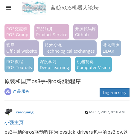
蓝鲸ROS机器人论坛
Register
ROS交流群
产品服务
开源代码库
ROS Group
Product Service
Github
Login
官网
技术交流
激光雷达
Search
Official website
Technological exchanges
LIDAR
ROS教程
深度学习
机器视觉
Categories
ROS Tourials
Deep Learning
Computer Vision
Tags
原装和国产ps3手柄ros驱动程序
Popular
产品服务
Log in to reply
xiaoqiang
Mar 7, 2017, 9:16 AM
小强主页
ps3手柄的ros驱动程序为joystick_drivers包中的ps3joy,这