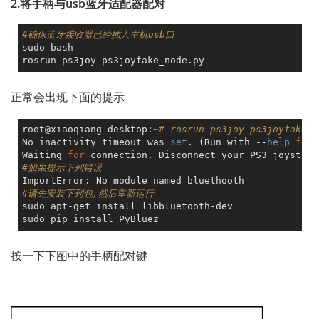
2.将手柄与usb蓝牙适配器配对
#确保蓝牙接收器已经插入主机usb口
sudo bash

正常会出现下面的提示
root@xiaoqiang-desktop:~
# rosrun ps3joy ps3joyfake_n
No inactivity timeout was 
set
. (Run with --
help
for
 
Waiting 
for
#如果提示下列错误
#请先安装下列包,然后重新运行
sudo apt-get install libbluetooth-dev

按一下下图中的手柄配对键