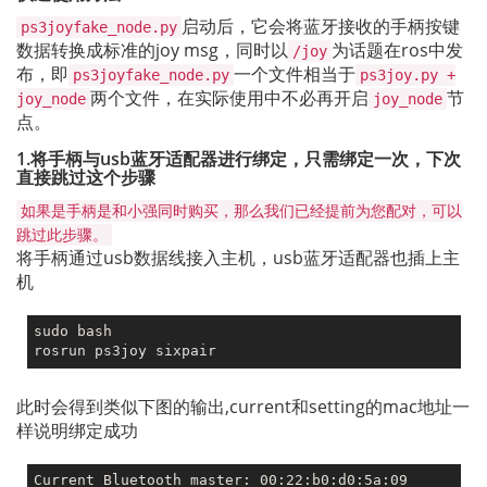
启动后，它会将蓝牙接收的手柄按键
ps3joyfake_node.py
数据转换成标准的joy msg，同时以
为话题在ros中发
/joy
布，即
一个文件相当于
ps3joyfake_node.py
ps3joy.py +
两个文件，在实际使用中不必再开启
节
joy_node
joy_node
点。
1.将手柄与usb蓝牙适配器进行绑定，只需绑定一次，下次
直接跳过这个步骤
如果是手柄是和小强同时购买，那么我们已经提前为您配对，可以
跳过此步骤。
将手柄通过usb数据线接入主机，usb蓝牙适配器也插上主
机
sudo bash

此时会得到类似下图的输出,current和setting的mac地址一
样说明绑定成功
Current Bluetooth master: 00:22:b0:d0:5a:09
