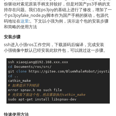
份驱动对索尼原装手柄支持较好，但是对国产ps3手柄的支
持存在问题。我们在ps3joy的基础上进行了修改，增加了一
个ps3joyfake_node.py脚本作为国产手柄的驱动，包源代
码地址在
这里
:。下文以小强为例，演示这个包的安装步骤
和简略的使用方法
安装步骤
ssh进入小强ros工作空间，下载源码后编译，完成安装
小强镜像中默认已经安装此软件包，可以跳过这一步骤。
cd
 Documents/ros/src/

git 
clone
cd
 ..

# 如果提示下列错误
# 先安装下面这个包，然后重新执行catkin_make
快速使用方法