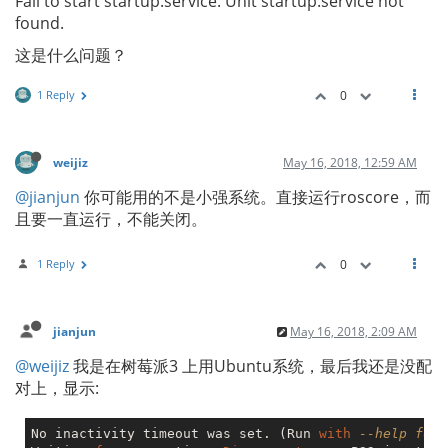
Fail to start startup.service: Unit startup.service not
found.
这是什么问题？
1 Reply
0
weijiz
May 16, 2018, 12:59 AM
@jianjun
你可能用的不是小强系统。直接运行roscore，而
且要一直运行，不能关闭。
1 Reply
0
jianjun
May 16, 2018, 2:09 AM
@weijiz
我是在树莓派3 上用Ubuntu系统，最后我还是没配
对上，显示:
No inactivity timeout was set. (Run 
with
--help for 