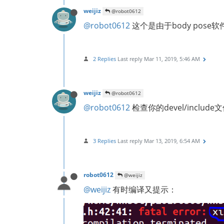
weijiz
@robot0612
@robot0612
这个是由于body pose
2 Replies
Last reply
Mar 11, 2019, 5:46 AM
weijiz
@robot0612
@robot0612
检查你的devel/include文
3 Replies
Last reply
Mar 13, 2019, 6:54 AM
robot0612
@weijiz
@weijiz
有时编译又提示：