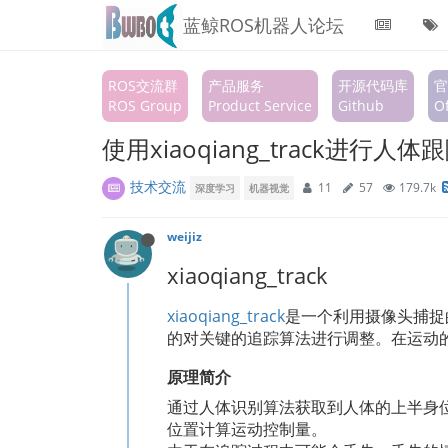
蓝鲸ROS机器人论坛
ROS交流群
产品服务
开源代码库
官
ROS Group
Product Service
Github
Of
使用xiaoqiang_track进行人
技术交流
11
57
179.7k
深度学习
机器视觉
weijiz
xiaoqiang_track
xiaoqiang_track
是一个利用摄像头捕捉
的对关键的追踪算法进行调整。在运动的
原理简介
通过人体识别算法获取到人体的上半身
位置计算运动控制量。