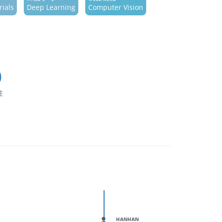
ials
Deep Learning
Computer Vision
0
注
HANHAN