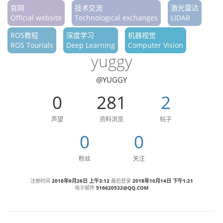
官网
技术交流
激光雷达
Official website
Technological exchanges
LIDAR
ROS教程
深度学习
机器视觉
ROS Tourials
Deep Learning
Computer Vision
yuggy
@YUGGY
0
281
2
声望
资料浏览
帖子
0
0
粉丝
关注
注册时间
2018年9月26日 上午3:12
最后登录
2018年10月14日 下午1:21
电子邮件
516620532@QQ.COM