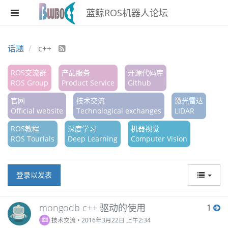
蓝鲸ROS机器人论坛
注册
话题
c++
登录
ROS交流群
产品服务
开源代码库
ROS Group
Product Service
Github
搜索
官网
技术交流
激光雷达
版块
Official website
Technological exchanges
LIDAR
话题
ROS教程
深度学习
机器视觉
ROS Tourials
Deep Learning
Computer Vision
热门
登录以发表
mongodb c++ 驱动的使用
1
技术交流
•
2016年3月22日 上午2:34