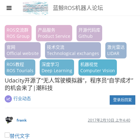
蓝鲸ROS机器人论坛
注册
ROS交流群
产品服务
开源代码库
ROS Group
Product Service
Github
登录
官网
技术交流
激光雷达
搜索
Official website
Technological exchanges
LIDAR
ROS教程
深度学习
机器视觉
版块
ROS Tourials
Deep Learning
Computer Vision
话题
Udacity开源了“无人驾驶模拟器”，程序员“自学成才”
的机会来了|潮科技
热门
行业动态
登录后回复
frank
2017年2月10日 上午4:40