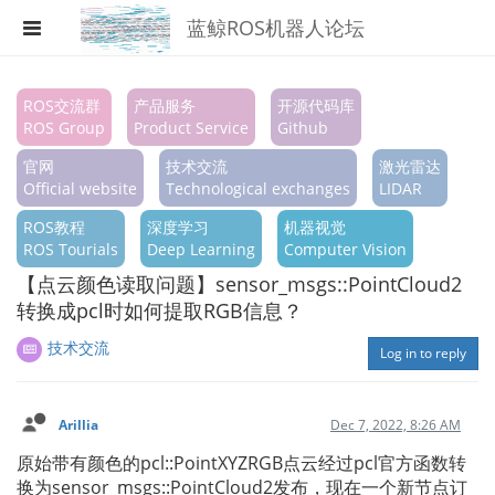
蓝鲸ROS机器人论坛
Register
ROS交流群
产品服务
开源代码库
ROS Group
Product Service
Github
Login
官网
技术交流
激光雷达
Search
Official website
Technological exchanges
LIDAR
ROS教程
深度学习
机器视觉
Categories
ROS Tourials
Deep Learning
Computer Vision
Tags
【点云颜色读取问题】sensor_msgs::PointCloud2
转换成pcl时如何提取RGB信息？
Popular
技术交流
Log in to reply
Arillia
Dec 7, 2022, 8:26 AM
原始带有颜色的pcl::PointXYZRGB点云经过pcl官方函数转
换为sensor_msgs::PointCloud2发布，现在一个新节点订