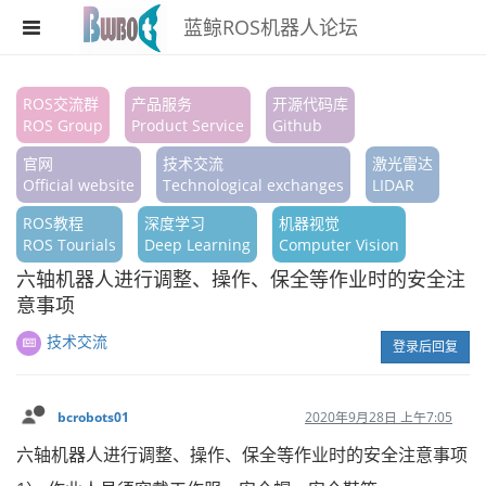
蓝鲸ROS机器人论坛
注册
ROS交流群
产品服务
开源代码库
ROS Group
Product Service
Github
登录
官网
技术交流
激光雷达
搜索
Official website
Technological exchanges
LIDAR
ROS教程
深度学习
机器视觉
版块
ROS Tourials
Deep Learning
Computer Vision
话题
六轴机器人进行调整、操作、保全等作业时的安全注
意事项
热门
技术交流
登录后回复
bcrobots01
2020年9月28日 上午7:05
六轴机器人进行调整、操作、保全等作业时的安全注意事项