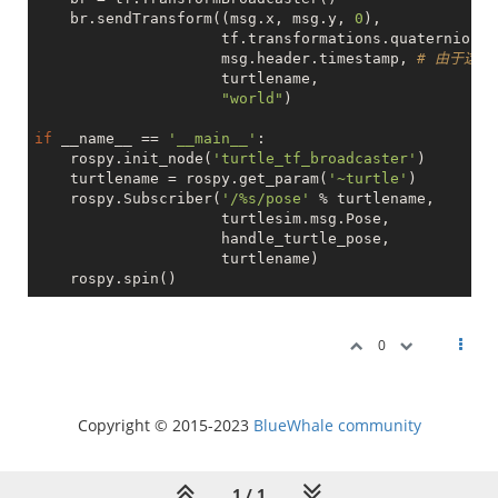
    br.sendTransform((msg.x, msg.y, 
0
),

                     tf.transformations.quaternion_f
                     msg.header.timestamp, 
# 由于这里
                     turtlename,

"world"
)

if
 __name__ == 
'__main__'
:

    rospy.init_node(
'turtle_tf_broadcaster'
)

    turtlename = rospy.get_param(
'~turtle'
)

    rospy.Subscriber(
'/%s/pose'
 % turtlename,

                     turtlesim.msg.Pose,

                     handle_turtle_pose,

                     turtlename)

0
Copyright © 2015-2023
BlueWhale community
1 / 1