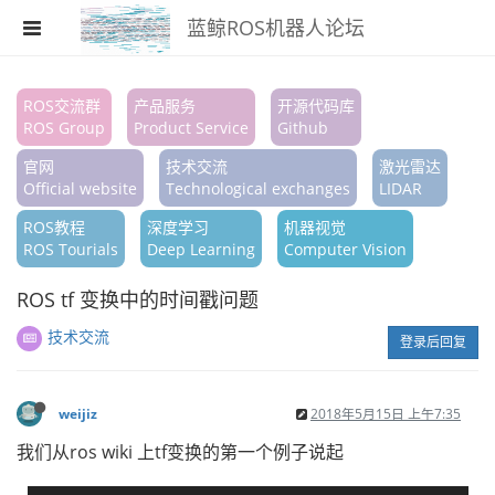
蓝鲸ROS机器人论坛
注册
ROS交流群
产品服务
开源代码库
ROS Group
Product Service
Github
登录
官网
技术交流
激光雷达
搜索
Official website
Technological exchanges
LIDAR
ROS教程
深度学习
机器视觉
版块
ROS Tourials
Deep Learning
Computer Vision
话题
ROS tf 变换中的时间戳问题
热门
技术交流
登录后回复
weijiz
2018年5月15日 上午7:35
我们从ros wiki 上tf变换的第一个例子说起