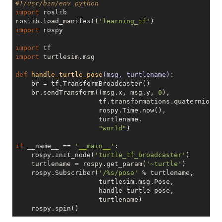
#!/usr/bin/env python  
import
 roslib

roslib.load_manifest(
'learning_tf'
import
 rospy

import
import
 turtlesim.msg

def
handle_turtle_pose
(msg, turtlename)
:
    br = tf.TransformBroadcaster()

    br.sendTransform((msg.x, msg.y, 
0
),

                     tf.transformations.quaternion_f
                     rospy.Time.now(),

                     turtlename,

"world"
)

if
 __name__ == 
'__main__'
:

    rospy.init_node(
'turtle_tf_broadcaster'
)

    turtlename = rospy.get_param(
'~turtle'
)

    rospy.Subscriber(
'/%s/pose'
 % turtlename,

                     turtlesim.msg.Pose,

                     handle_turtle_pose,

                     turtlename)
