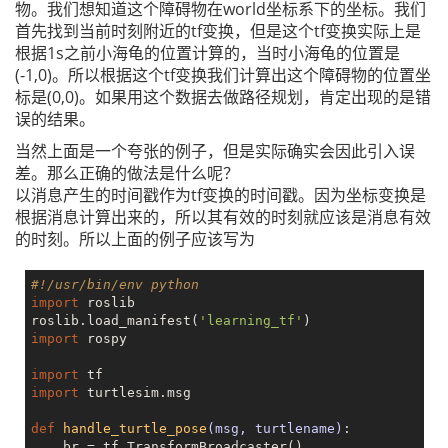
物。我们想知道这个障碍物在world坐标系下的坐标。我们
首先找到当前时刻附近的tf变换，但是这个tf变换实际上是
根据1s之前小海龟的位置计算的，当时小海龟的位置是
(-1,0)。所以根据这个tf变换我们计算出这个障碍物的位置坐
标是(0,0)。如果用这个数据去做路径规划，肯定出现的是错
误的结果。
当然上面是一个夸张的例子，但是实际确实会因此引入误
差。那么正确的做法是什么呢？
以消息产生的时间戳作为tf变换的时间戳。因为坐标变换是
根据消息计算出来的，所以其有效的时刻就应该是消息有效
的时刻。所以上面的例子应该写为
#!/usr/bin/env python  
import
 roslib

roslib.load_manifest(
'learning_tf'
import
 rospy

import
import
 turtlesim.msg

def
handle_turtle_pose
(msg, turtlename)
:
    br = tf.TransformBroadcaster()
