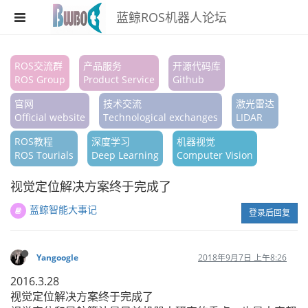
蓝鲸ROS机器人论坛
注册
ROS交流群
产品服务
开源代码库
ROS Group
Product Service
Github
登录
官网
技术交流
激光雷达
搜索
Official website
Technological exchanges
LIDAR
ROS教程
深度学习
机器视觉
版块
ROS Tourials
Deep Learning
Computer Vision
话题
视觉定位解决方案终于完成了
热门
蓝鲸智能大事记
登录后回复
Yangoogle
2018年9月7日 上午8:26
2016.3.28
视觉定位解决方案终于完成了