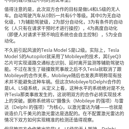
不同的城市推出不同的测试车型。
值得注意的是，此次双方合作的目标是做L4和L5级的无人
车。自动驾驶汽车从0到5一共有6个等级。其中0为无自动
化级，1为辅助驾驶级，2为部分自动化，3为有条件的自动
化（人只有在请求干预时才进行操控），4为高度自动化
（即便人对请求干预不响应系统也会自主控制），5为全自
动化。
不久前引起风波的Tesla Model S是L2级。实际上，Tesla
Model S的Autopilot就采用了Mobileye的技术，其EyeQ3
芯片可实现道路交通标志识别、延时离开监测等辅助驾驶功
能。不过在发生了碰撞致死事故之后不久Tesla就取消了跟
Mobileye的合作关系，Mobileye随后也发表声明称现有技
术并不能避免这种车祸。但这次Mobileye与Delphi合作的
是L4、L5级系统，从定义上看，这种水平的系统绝对是不允
许Tesla那类事故发生的，这说明双方的合作必将实现技术
上的突破。据称系统将以“摄像头（Mobileye 的强项）与雷
达（Delphi 的强项）”为核心，以激光雷达为辅——也就是
说造价几千美元的激光雷达是选配的。在不配置激光雷达的
情况下双方如何实现精准的检测还值得观察。