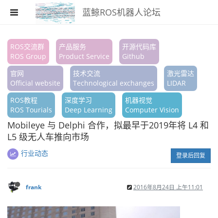
蓝鲸ROS机器人论坛
注册
ROS交流群
产品服务
开源代码库
ROS Group
Product Service
Github
登录
官网
技术交流
激光雷达
搜索
Official website
Technological exchanges
LIDAR
ROS教程
深度学习
机器视觉
版块
ROS Tourials
Deep Learning
Computer Vision
话题
Mobileye 与 Delphi 合作，拟最早于2019年将 L4 和
L5 级无人车推向市场
热门
行业动态
登录后回复
frank
2016年8月24日 上午11:01