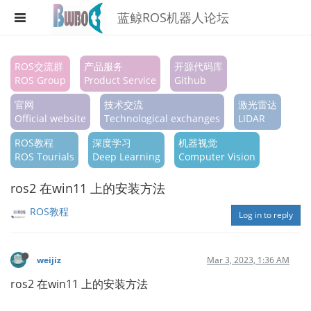
蓝鲸ROS机器人论坛
Register
ROS交流群
产品服务
开源代码库
ROS Group
Product Service
Github
Login
官网
技术交流
激光雷达
Search
Official website
Technological exchanges
LIDAR
ROS教程
深度学习
机器视觉
Categories
ROS Tourials
Deep Learning
Computer Vision
Tags
ros2 在win11 上的安装方法
Popular
ROS教程
Log in to reply
weijiz
Mar 3, 2023, 1:36 AM
ros2 在win11 上的安装方法