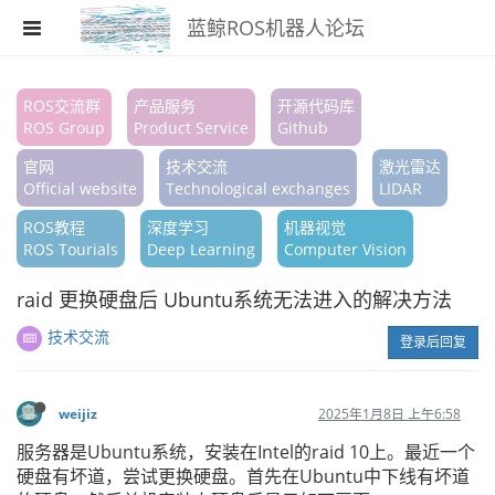
蓝鲸ROS机器人论坛
注册
ROS交流群
产品服务
开源代码库
ROS Group
Product Service
Github
登录
官网
技术交流
激光雷达
搜索
Official website
Technological exchanges
LIDAR
ROS教程
深度学习
机器视觉
版块
ROS Tourials
Deep Learning
Computer Vision
话题
raid 更换硬盘后 Ubuntu系统无法进入的解决方法
热门
技术交流
登录后回复
weijiz
2025年1月8日 上午6:58
服务器是Ubuntu系统，安装在Intel的raid 10上。最近一个
硬盘有坏道，尝试更换硬盘。首先在Ubuntu中下线有坏道