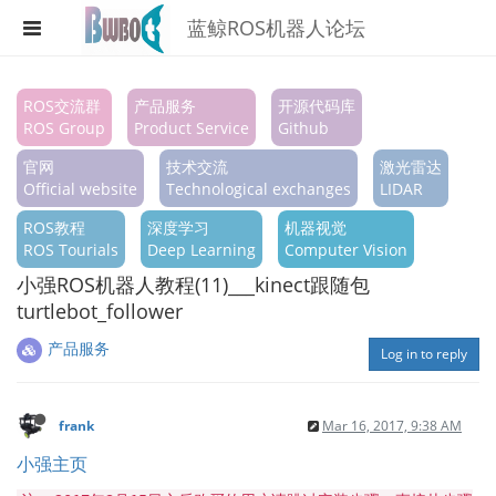
蓝鲸ROS机器人论坛
Register
ROS交流群
产品服务
开源代码库
ROS Group
Product Service
Github
Login
官网
技术交流
激光雷达
Search
Official website
Technological exchanges
LIDAR
ROS教程
深度学习
机器视觉
Categories
ROS Tourials
Deep Learning
Computer Vision
Tags
小强ROS机器人教程(11)___kinect跟随包
turtlebot_follower
Popular
产品服务
Log in to reply
frank
Mar 16, 2017, 9:38 AM
小强主页