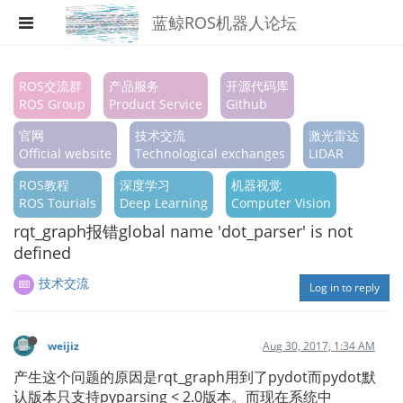
蓝鲸ROS机器人论坛
Register
ROS交流群
产品服务
开源代码库
ROS Group
Product Service
Github
Login
官网
技术交流
激光雷达
Search
Official website
Technological exchanges
LIDAR
ROS教程
深度学习
机器视觉
Categories
ROS Tourials
Deep Learning
Computer Vision
Tags
rqt_graph报错global name 'dot_parser' is not
defined
Popular
技术交流
Log in to reply
weijiz
Aug 30, 2017, 1:34 AM
产生这个问题的原因是rqt_graph用到了pydot而pydot默
认版本只支持pyparsing < 2.0版本。而现在系统中