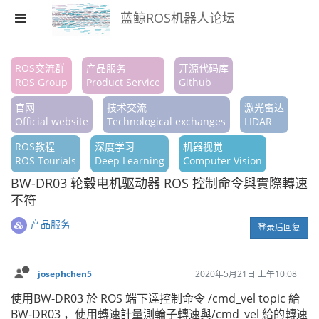
蓝鲸ROS机器人论坛
注册
ROS交流群
产品服务
开源代码库
ROS Group
Product Service
Github
登录
官网
技术交流
激光雷达
搜索
Official website
Technological exchanges
LIDAR
ROS教程
深度学习
机器视觉
版块
ROS Tourials
Deep Learning
Computer Vision
话题
BW-DR03 轮毂电机驱动器 ROS 控制命令與實際轉速
不符
热门
产品服务
登录后回复
josephchen5
2020年5月21日 上午10:08
使用BW-DR03 於 ROS 端下達控制命令 /cmd_vel topic 給
BW-DR03 ，使用轉速計量測輪子轉速與/cmd_vel 給的轉速