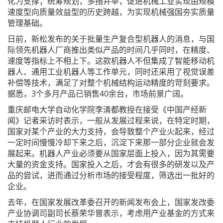
化为支撑，统筹规划，多措并举，促进机械工业实现由规模
速度型向质量效益型的历史跨越，为实现机械强国夯实质量
管理基础。
日前，新松发布的关于批量生产复合型机器人的消息，与国
际领先机器人厂商推出类似产品的时间几乎同时，在精度、
速度等指标上不相上下。这款机器人不但集成了智能移动机
器人、通用工业机器人等工作单元，同时还采用了视觉误差
补偿等技术，满足了对整个机械结构运动精度的苛刻要求。
据悉，3个多月产品已销售40余台，市场前景广阔。
重庆邮电大学自动化学院李清都教授在接受《中国产经新
闻》记者采访时表示，一般从发展过程来说，在特定时期，
国家对某个产业的大力支持，会导致整个产业火起来，经过
一定时间慢慢冷却下来之后，沉淀下来那一部分企业就会发
展起来。机器人产业必须要从国家层面上投入，因为其需要
大量的资金支持。国家投入之后，才会有很多的研发以及产
品的尝试，进而通过分析市场的接受程度，筛选出一批好的
企业。
去年，在国家发展改革委召开的新闻发布会上，国家发改委
产业协调司副司长蔡荣华曾表示，考虑用产业基金的方式来