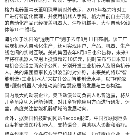
机器人，开始在医疗、动漫、手机、家电等市场崭露头角。
格力电器董事长董明珠早前对外表示，2016年格力将对工
厂进行智能化管理，并使用机器人手臂。格力目前自主研发
的自动化产品已经覆盖机器人、注塑机械手、大型自动化线
体等10个领域。
海尔位于沈阳的“透明工厂”则于去年8月11日亮相。该工厂
实现机器人自动化生产，还可实现用户、产品、机器、生产
线之间的实时互联。美的集团去年8月4日也公告称，未来3
年将在机器人应用上投资超过10亿元，同时宣布与日本安川
电机合资设立两家子公司，分别开发工业机器人及服务机器
人。美的集团董事长方洪波当时对外称，未来美的将以“智
能制造+工业机器人”来提升公司智能制造水平，以“智能家
居+服务机器人”来推动美的智慧家居的发展与生态构建。
国内最大的动漫企业，奥飞动漫公司负责人也曾透露，将从
儿童角度切入智能领域，对儿童智能应用方面进行研发、运
营，高度关注智能机器领域的发展动向。
此外，据美国科技新闻网站Recode报道，中国互联网巨头
百度将研发医疗机器人，支持语音，帮助病人诊断和治疗。
贺在华表示，众多行业涉足机器人领域，包括家电企业，主