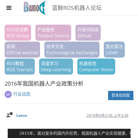
蓝鲸ROS机器人论坛
注册
ROS交流群
产品服务
开源代码库
ROS Group
Product Service
Github
登录
官网
技术交流
激光雷达
搜索
Official website
Technological exchanges
LIDAR
ROS教程
深度学习
机器视觉
版块
ROS Tourials
Deep Learning
Computer Vision
话题
2016年我国机器人产业政策分析
热门
行业动态
登录后回复
Lance
2016年6月21日 上午3:36