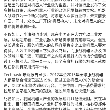
要是因为我国对机器人行业极为重视，并对该行业发布了众
多扶持政策，未来机器人行业的政治环境将较为宽松。机器
人领域作为一个新兴领域，将渗透入众多行业中，未来前景
广阔，同时，众多工厂开始“机器换人”，未来对机器人的需
求也将越来越旺盛。
不仅如此，李清都也谈到，现在中国正在大力推动工业发
展，从短期来看，工业机器人市场需求量肯定非常大。但是
从长远来看，服务机器人的市场容量肯定比工业机器人要大
得多。因为工业机器人它只涉及制造，而服务机器人涉及到
的领域非常广泛，可能五年之内服务机器人的市场价值要超
过工业机器人。将来某一天，每个家庭拥有服务机器人就像
现在都拥有家用汽车一样。
Technavio最新报告显示，2012年至2016年全球服务机器
人销量复合增速已高达19%，超过工业机器人6%的复合增
速，到2016年将达到607万台。而在中国，由于消费需求的
拉动和国家相关政策的鼓励，这股风潮也在快速升温。
尽管如此，我国机器人产业的发展也并非畅通无阻。贺在华
指出，目前我国机器人产业科研水平较为滞后，核心零部件
技术含量低，企业只能在低端市场徘徊，国内大部分市场被