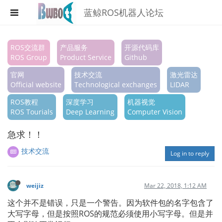
蓝鲸ROS机器人论坛
Register
ROS交流群
产品服务
开源代码库
ROS Group
Product Service
Github
Login
官网
技术交流
激光雷达
Search
Official website
Technological exchanges
LIDAR
ROS教程
深度学习
机器视觉
Categories
ROS Tourials
Deep Learning
Computer Vision
Tags
急求！！
Popular
技术交流
Log in to reply
weijiz
Mar 22, 2018, 1:12 AM
这个并不是错误，只是一个警告。因为软件包的名字包含了
大写字母，但是按照ROS的规范必须使用小写字母。但是并