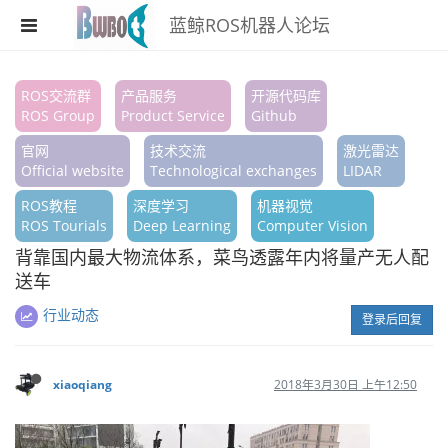
蓝鲸ROS机器人论坛
注册
ROS交流群
产品服务
开源代码库
ROS Group
Product Service
Github
登录
官网
技术交流
激光雷达
搜索
Official website
Technological exchanges
LIDAR
ROS教程
深度学习
机器视觉
版块
ROS Tourials
Deep Learning
Computer Vision
话题
背靠国内最大物流体系，菜鸟透露年内将量产无人配
送车
热门
行业动态
登录后回复
xiaoqiang
2018年3月30日 上午12:50