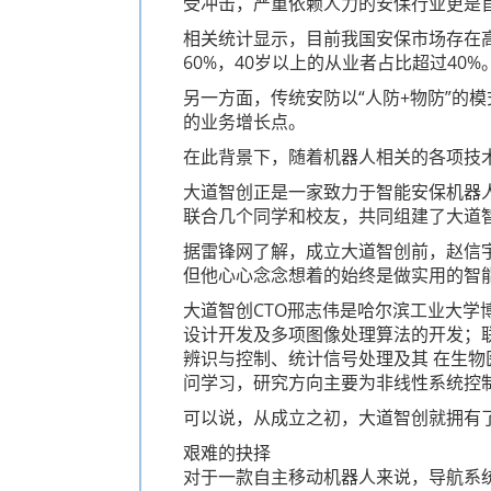
受冲击，严重依赖人力的安保行业更是
相关统计显示，目前我国安保市场存在
60%，40岁以上的从业者占比超过4
另一方面，传统安防以“人防+物防”的
的业务增长点。
在此背景下，随着机器人相关的各项技
大道智创正是一家致力于智能安保机器人
联合几个同学和校友，共同组建了大道
据雷锋网了解，成立大道智创前，赵信
但他心心念念想着的始终是做实用的智
大道智创CTO邢志伟是哈尔滨工业大学博
设计开发及多项图像处理算法的开发；联合创始人
辨识与控制、统计信号处理及其 在生物医学与
问学习，研究方向主要为非线性系统控
可以说，从成立之初，大道智创就拥有
艰难的抉择
对于一款自主移动机器人来说，导航系