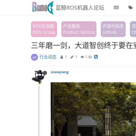
蓝鲸ROS机器人论坛
ROS交流群
产品服务
开源代码库
官
ROS Group
Product Service
Github
Of
三年磨一剑，大道智创终于要在
行业动态
1
1
1.8k
xiaoqiang