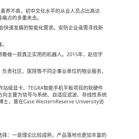
业素养不高，初中文化水平的从业人员占比高达
等痛点的多重夹击。
社会快速发展的智能化需求。安防企业亟需寻找新
择。
着做一款真正实用的机器人。2015年，赵信宇
，负责社区、医院等不同企事业单位的物业服务，
作站级显卡、TEGRA智能手机平板项目的软硬件
y博士，研究方向主要为信号与系统、自适应滤波、非线性系统
WesternReserve University访
选择：一是理论比较成熟，产品落地也更加丰富的