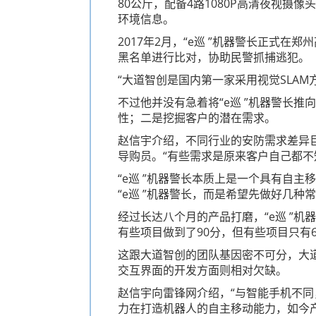
80公斤，配备4路1080P高清夜视摄
环境信息。
2017年2月，“e巡 ”机器警长正
黑名单进行比对，协助民警抓捕逃犯。
“大道智创是国内第一家采用视觉SLA
不过他并没有急着将“e巡 ”机器警长
性；二是挖掘客户的潜在需求。
赵信宇介绍，不同行业的安防需求差异
导购员。“有些需求是原来客户自己都不
“e巡 ”机器警长本质上是一个具有自
“e巡 ”机器警长，而是希望先做好几种
经过长达八个月的产品打磨，“e巡 ”
有些项目做到了90分，但有些项目只有6
这跟大道智创的团队基因密不可分，大
交互界面的开发方面则相对欠缺。
赵信宇向雷锋网介绍，“与智能手机不同
力在打造机器人的自主移动能力，如今产