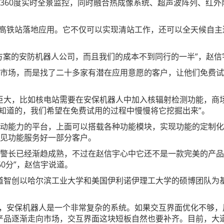
像头360度实时全景监控，同时融合热成像系统、超声波阵列、红
式在郑州高铁站落地应用。它不仅可以实现清站工作，还可以全天候
M方案的安防机器人公司，而且我们的成本不到同行的一半”，赵信
推向市场，而是找了二十多家有潜在应用意愿的客户，让他们免费
巨大，比如核电站需要在安保机器人中加入核辐射检测功能，商场
知道的，我们希望在免费试用的过程中慢慢将它挖掘出来”。
主移动能力的平台，上面可以搭载各种功能模块，实现功能的定制
常见功能服务好一部分客户。
机器警长已经渐趋成熟，不过在赵信宇心中它还不是一款完美的产品
0分”，赵信宇说道。
道智创以哈尔滨工业大学和美国伊利诺伊理工大学的硕博团队为基
，安保机器人是一个非常复杂的系统。如果交互界面优化不够，
品逐渐走向市场，交互界面这块短板自然也要补齐。目前，大道智