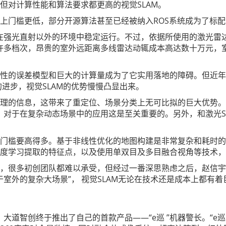
，但对计算性能和算法要求都更高的视觉SLAM。
法上门槛更低，部分开源算法甚至已经被纳入ROS系统成为了标
在强光直射以外的环境中稳定运行。不过，依据所使用的激光雷达
许多档次，昂贵的室外远距离多线雷达动辄成本高达数十万元，
线性的误差模型和巨大的计算量成为了它实用落地的障碍。但近年来
性能的进步，视觉SLAM的优势慢慢凸显出来。
富纹理的信息，这带来了重定位、场景分类上无可比拟的巨大优势
对于在复杂动态场景中的应用这是至关重要的。另外，和激光SL
。
术，门槛要高得多。基于非线性优化的地图构建是非常复杂和耗时
用深度学习提取的特征点，以及使用单双目及多目融合视角等技术
入，很多初创团队都难以承受，但经过一番深思熟虑之后，赵信
室外的复杂大场景”， 视觉SLAM无论在技术还是成本上都有
道智创终于推出了自己的首款产品——“e巡 ”机器警长。“e巡 