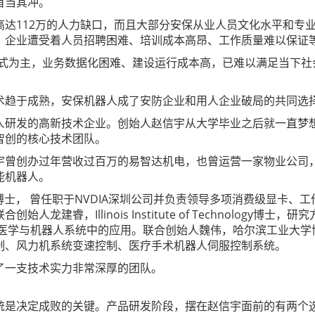
首当其冲。
高达112万的人力缺口，而且大部分安保从业人员文化水平和专
0%。企业遭受着人员招聘困难、培训成本高昂、工作质量难以保证
模式为主，业务数据化困难、建设运行成本高，已难以满足当下
术趋于成熟，安保机器人成了安防企业和用人企业破局的共同选
研发的高新技术企业。创始人赵信宇从大学毕业之后就一直梦想
智创的核心技术团队。
宇曾创办过年营收过百万的易智达机电，也曾运营一家物业公司
能机器人。
士， 曾任职于NVDIA深圳公司并负责领导多项消费级显卡、工
龙建睿，Illinois Institute of Technolog
机器人系统中的应用。联合创始人魏伟，哈尔滨工业大学博士，曾在Case 
制、风力机系统变速控制、医疗手术机器人伺服控制系统。
了一支技术实力非常深厚的团队。
统是决定成败的关键。产品研发阶段，摆在赵信宇面前的有两个