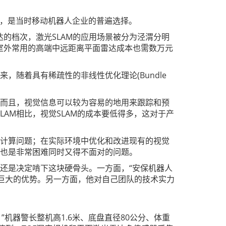
配，是当时移动机器人企业的普遍选择。
的档次，激光SLAM的应用场景被分为泾渭分明
室外常用的高端中远距离平面雷达成本也需数万元
，随着具有稀疏性的非线性优化理论(Bundle
。而且，视觉信息可以较为容易的地用来跟踪和预
AM相比，视觉SLAM的成本要低得多，这对于产
的计算问题；在实际环境中优化和改进现有的视觉
，也是非常困难同时又得不面对的问题。
宇还是决定啃下这块硬骨头。一方面，“安保机器人
着巨大的优势。另一方面，他对自己团队的技术实力
”机器警长整机高1.6米、底盘直径80公分、体重