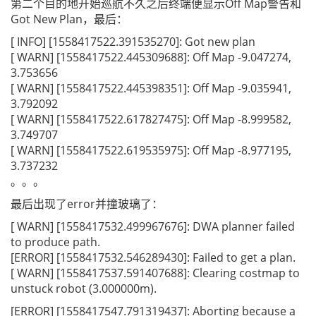
第二个目的地开始巡航不久之后终端便显示Off Map警告和
Got New Plan，最后：
[ INFO] [1558417522.391535270]: Got new plan
[ WARN] [1558417522.445309688]: Off Map -9.047274,
3.753656
[ WARN] [1558417522.445398351]: Off Map -9.035941,
3.792092
[ WARN] [1558417522.617827475]: Off Map -8.999582,
3.749707
[ WARN] [1558417522.619535975]: Off Map -8.977195,
3.737232
。。。
最后出现了error并撞玻璃了：
[ WARN] [1558417532.499967676]: DWA planner failed
to produce path.
[ERROR] [1558417532.546289430]: Failed to get a plan.
[ WARN] [1558417537.591407688]: Clearing costmap to
unstuck robot (3.000000m).
[ERROR] [1558417547.791319437]: Aborting because a