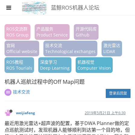
蓝鲸ROS机器人论坛
注册
ROS交流群
产品服务
开源代码库
ROS Group
Product Service
Github
登录
官网
技术交流
激光雷达
搜索
Official website
Technological exchanges
LIDAR
ROS教程
深度学习
机器视觉
版块
ROS Tourials
Deep Learning
Computer Vision
话题
机器人巡航过程中的Off Map问题
热门
技术交流
登录后回复
weijiafeng
2019年5月21日 上午6:30
最近用激光雷达+超声波的配置，基于DWA Planner做的定
点巡航测试时，发现机器人能够顺利到达第一个目的地，但