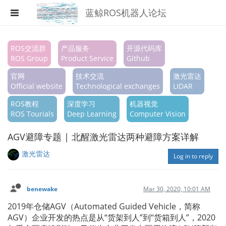
蓝鲸ROS机器人论坛
Register
ROS交流群
产品服务
开源代码库
ROS Group
Product Service
Github
Login
官网
技术交流
激光雷达
Search
Official website
Technological exchanges
LIDAR
ROS教程
深度学习
机器视觉
Categories
ROS Tourials
Deep Learning
Computer Vision
Tags
AGV避障专题 | 北醒激光雷达两种避障方案详解
Popular
激光雷达
Log in to reply
benewake
Mar 30, 2020, 10:01 AM
2019年仓储AGV（Automated Guided Vehicle，简称
AGV）企业开发的热点是从“货架到人”到“货箱到人”，2020