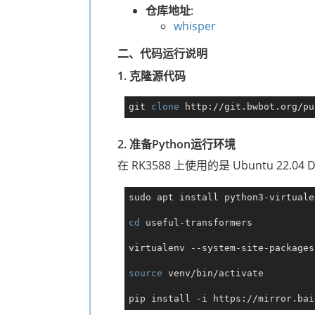
仓库地址
:
whisper
二、代码运行说明
1. 克隆源代码
git 
clone
2. 准备Python运行环境
在 RK3588 上使用的是 Ubuntu 22.
sudo apt install python3-virtualen
cd
 useful-transformers

virtualenv --system-site-packages
source
 venv/bin/activate
