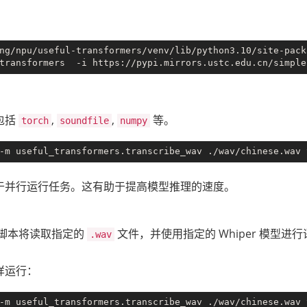
ng/npu/useful-transformers/venv/lib/python3.10/site-pack
包括
,
,
等。
torch
soundfile
numpy
于并行运行任务。这有助于提高模型推理的速度。
脚本将读取指定的
文件，并使用指定的 Whiper 模型
.wav
样运行：