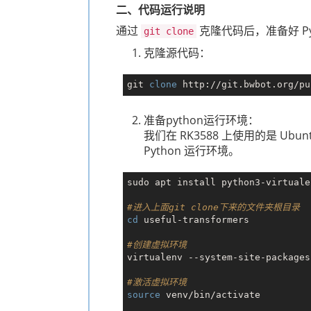
二、代码运行说明
通过
克隆代码后，准备好 Py
git clone
克隆源代码：
git 
clone
准备python运行环境：
我们在 RK3588 上使用的是 Ubu
Python 运行环境。
sudo apt install python3-virtualen
#进入上面git clone下来的文件夹根目录
cd
 useful-transformers

#创建虚拟环境
virtualenv --system-site-packages
#激活虚拟环境
source
 venv/bin/activate
