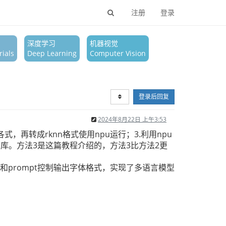
注册
登录
深度学习
机器视觉
ials
Deep Learning
Computer Vision
登录后回复
2024年8月22日 上午3:53
nx各式，再转成rknn格式使用npu运行；3.利用npu
官方仓库。方法3是这篇教程介绍的，方法3比方法2更
g，增加运行参数和prompt控制输出字体格式，实现了多语言模型