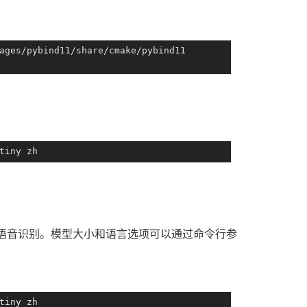
ages/pybind11/share/cmake/pybind11

进行语音识别。模型大小和语言选项可以通过命令行参