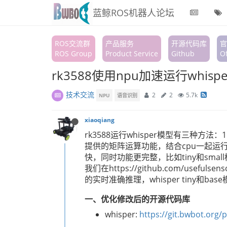
蓝鲸ROS机器人论坛
ROS交流群
产品服务
开源代码库
官
ROS Group
Product Service
Github
Of
rk3588使用npu加速运行whis
技术交流
2
2
5.7k
NPU
语音识别
xiaoqiang
rk3588运行whisper模型有三种方法：
提供的矩阵运算功能，结合cpu一起运行原
快，同时功能更完整，比如tiny和sma
我们在https://github.com/use
的实时准确推理，whisper tiny和base模型r
一、优化修改后的开源代码库
whisper:
https://git.bwbot.org/