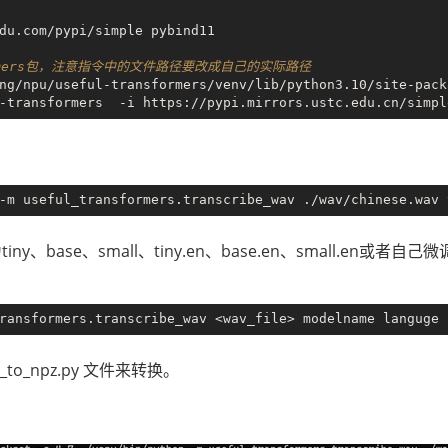
du.com/pypi/simple pybind11

formers包，注意指令中的文件路径要改成自己的实际路径
ng/npu/useful-transformers/venv/lib/python3.10/site-pack
y、base、small、tiny.en、base.en、small.en或者
_to_npz.py 文件来转换。