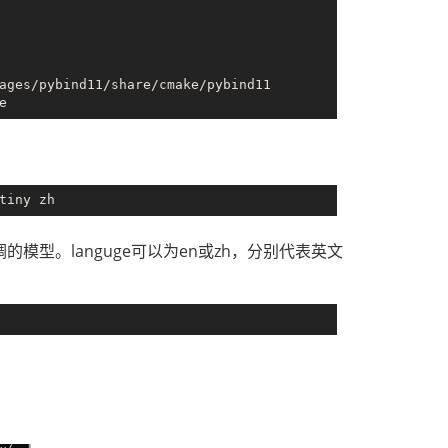
ages/pybind11/share/cmake/pybind11

自己微调的模型。languge可以为en或zh，分别代表英文