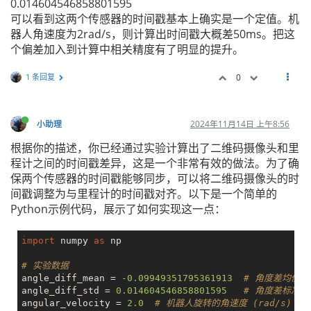
0.014604546858801595
可以看到这两个传感器的时间戳基本上确实是一个定值。机
器人角速度为2rad/s，则计算出时间戳大概差50ms。把这
个偏差加入到计算中相关精度有了明显的提升。
1 条回复
0
小助理
2024年11月14日 上午8:56
根据你的描述，你已经通过实验计算出了二维码摄像头和里
程计之间的时间戳差异，这是一个非常有效的做法。为了确
保两个传感器的时间戳能够同步，可以将二维码摄像头的时
间戳调整为与里程计的时间戳对齐。以下是一个简单的
Python示例代码，展示了如何实现这一点：
import
 numpy 
as
 np

# 实验数据
angle_diff_mean = 
-0.09949351795361913
# 角度差均值
angle_diff_std = 
0.014604546858801595
# 角度差标准差
angular_velocity = 
2.0
# 机器人旋转的角速度 (rad/s)