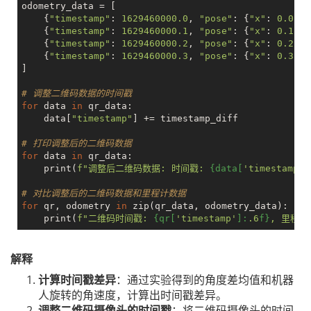
odometry_data = [

    {
"timestamp"
: 
1629460000.0
, 
"pose"
: {
"x"
: 
0.0
, 
"
    {
"timestamp"
: 
1629460000.1
, 
"pose"
: {
"x"
: 
0.1
, 
"
    {
"timestamp"
: 
1629460000.2
, 
"pose"
: {
"x"
: 
0.2
, 
"
    {
"timestamp"
: 
1629460000.3
, 
"pose"
: {
"x"
: 
0.3
, 
"
]

# 调整二维码数据的时间戳
for
 data 
in
 qr_data:

    data[
"timestamp"
] += timestamp_diff

# 打印调整后的二维码数据
for
 data 
in
 qr_data:

    print(
f"调整后二维码数据: 时间戳: 
{data[
'timestamp'
]
# 对比调整后的二维码数据和里程计数据
for
 qr, odometry 
in
 zip(qr_data, odometry_data):

    print(
f"二维码时间戳: 
{qr[
'timestamp'
]:
.6
f}
, 里程计
解释
计算时间戳差异
：通过实验得到的角度差均值和机器
人旋转的角速度，计算出时间戳差异。
调整二维码摄像头的时间戳
：将二维码摄像头的时间