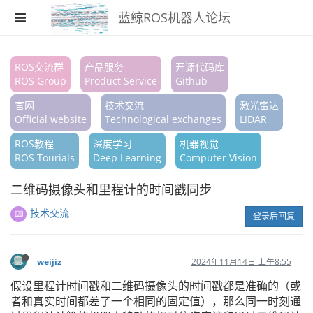
蓝鲸ROS机器人论坛
注册
ROS交流群
产品服务
开源代码库
ROS Group
Product Service
Github
登录
官网
技术交流
激光雷达
搜索
Official website
Technological exchanges
LIDAR
ROS教程
深度学习
机器视觉
版块
ROS Tourials
Deep Learning
Computer Vision
话题
二维码摄像头和里程计的时间戳同步
热门
技术交流
登录后回复
weijiz
2024年11月14日 上午8:55
假设里程计时间戳和二维码摄像头的时间戳都是准确的（或
者和真实时间都差了一个相同的固定值），那么同一时刻通