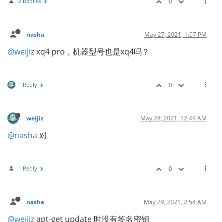
2 Replies
0
nasha
May 27, 2021, 1:07 PM
@weijiz
xq4 pro，机器型号也是xq4吗？
1 Reply
0
weijiz
May 28, 2021, 12:49 AM
@nasha
对
1 Reply
0
nasha
May 29, 2021, 2:54 AM
@weijiz
apt-get update 时没有签名密钥