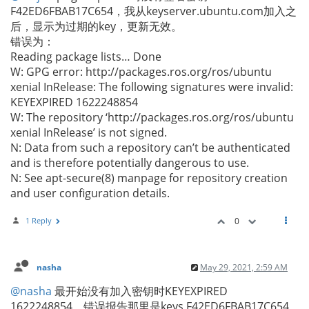
F42ED6FBAB17C654，我从keyserver.ubuntu.com加入之
后，显示为过期的key，更新无效。
错误为：
Reading package lists… Done
W: GPG error: http://packages.ros.org/ros/ubuntu
xenial InRelease: The following signatures were invalid:
KEYEXPIRED 1622248854
W: The repository ‘http://packages.ros.org/ros/ubuntu
xenial InRelease’ is not signed.
N: Data from such a repository can’t be authenticated
and is therefore potentially dangerous to use.
N: See apt-secure(8) manpage for repository creation
and user configuration details.
1 Reply
0
nasha
May 29, 2021, 2:59 AM
@nasha
最开始没有加入密钥时KEYEXPIRED
1622248854，错误报告那里是keys F42ED6FBAB17C654,