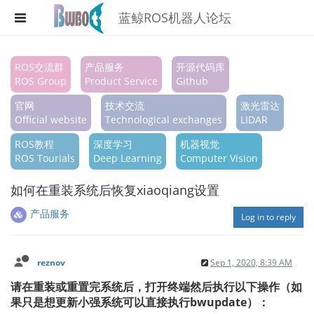
蓝鲸ROS机器人论坛
Register
ROS交流群
产品服务
开源代码库
ROS Group
Product Service
Github
Login
官网
技术交流
激光雷达
Search
Official website
Technological exchanges
LIDAR
ROS教程
深度学习
机器视觉
Categories
ROS Tourials
Deep Learning
Computer Vision
Tags
如何在重装系统后恢复xiaoqiang设置
Popular
产品服务
Log in to reply
reznov
Sep 1, 2020, 8:39 AM
请在重装或重置完系统后，打开终端然后执行以下操作（如
果只是想更新小强系统可以直接执行bwupdate）：