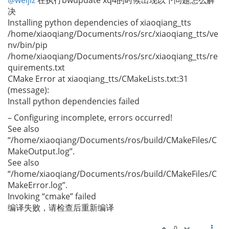
@weijiz
在执行bwupdate xq4的时候出现以下问题怎么解
决
Installing python dependencies of xiaoqiang_tts
/home/xiaoqiang/Documents/ros/src/xiaoqiang_tts/ve
nv/bin/pip
/home/xiaoqiang/Documents/ros/src/xiaoqiang_tts/re
quirements.txt
CMake Error at xiaoqiang_tts/CMakeLists.txt:31
(message):
Install python dependencies failed
– Configuring incomplete, errors occurred!
See also
“/home/xiaoqiang/Documents/ros/build/CMakeFiles/C
MakeOutput.log”.
See also
“/home/xiaoqiang/Documents/ros/build/CMakeFiles/C
MakeError.log”.
Invoking “cmake” failed
编译失败，请检查后重新编译
0