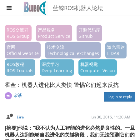
蓝鲸ROS机器人论坛
Register
ROS交流群
产品服务
开源代码库
ROS Group
Product Service
Github
Login
官网
技术交流
激光雷达
Search
Official website
Technological exchanges
LIDAR
ROS教程
深度学习
机器视觉
Categories
ROS Tourials
Deep Learning
Computer Vision
Tags
霍金：机器人进化比人类快 警惕它们起来反抗
Popular
杂谈
Log in to reply
Eira
Jun 30, 2016, 11:20 AM
[摘要]他说：“我不认为人工智能的进化必然是良性的。一旦
机器人达到能够自我进化的关键阶段，我们无法预测它们的