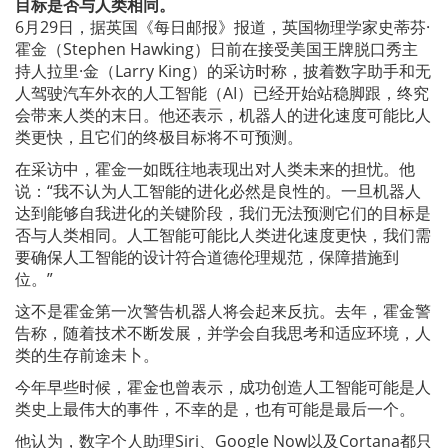
目标是否与人类相同。
6月29日，据英国《每日邮报》报道，英国物理学家史蒂芬·
霍金（Stephen Hawking）日前在接受美国王牌脱口秀主
持人拉里·金（Larry King）的采访时称，披着数字助手和无
人驾驶汽车外衣的人工智能（AI）已经开始站稳脚跟，终究
会带来人类的末日。他还表示，机器人的进化速度可能比人
类更快，且它们的终极目标将不可预测。
在采访中，霍金一如既往地表现出对人类未来的担忧。他
说：“我不认为人工智能的进化必然是良性的。一旦机器人
达到能够自我进化的关键阶段，我们无法预测它们的目标是
否与人类相同。人工智能可能比人类进化速度更快，我们需
要确保人工智能的设计符合道德伦理规范，保障措施到
位。”
这不是霍金第一次警告机器人将会起来反抗。去年，霍金警
告称，随着技术不断发展，并学会自我思考和适应环境，人
类的生存前途未卜。
今年早些时候，霍金也曾表示，成功创造人工智能可能是人
类史上最伟大的事件，不幸的是，也有可能是最后一个。
他认为，数字个人助理Siri、Google Now以及Cortana都只