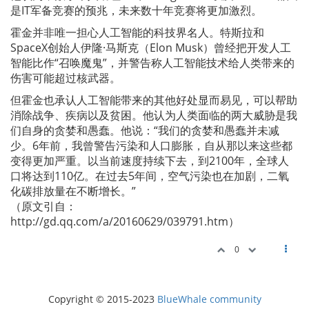
是IT军备竞赛的预兆，未来数十年竞赛将更加激烈。
霍金并非唯一担心人工智能的科技界名人。特斯拉和
SpaceX创始人伊隆·马斯克（Elon Musk）曾经把开发人工
智能比作“召唤魔鬼”，并警告称人工智能技术给人类带来的
伤害可能超过核武器。
但霍金也承认人工智能带来的其他好处显而易见，可以帮助
消除战争、疾病以及贫困。他认为人类面临的两大威胁是我
们自身的贪婪和愚蠢。他说：“我们的贪婪和愚蠢并未减
少。6年前，我曾警告污染和人口膨胀，自从那以来这些都
变得更加严重。以当前速度持续下去，到2100年，全球人
口将达到110亿。在过去5年间，空气污染也在加剧，二氧
化碳排放量在不断增长。”
（原文引自：
http://gd.qq.com/a/20160629/039791.htm）
0
Copyright © 2015-2023
BlueWhale community