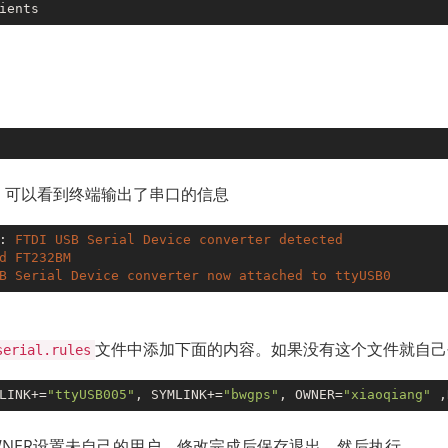
口，可以看到终端输出了串口的信息
: 
FTDI
USB
Serial
Device
converter
detected
d
FT232BM
B
Serial
Device
converter
now
attached
to
ttyUSB0
文件中添加下面的内容。如果没有这个文件就自己
serial.rules
LINK+=
"ttyUSB005"
, SYMLINK+=
"bwgps"
, OWNER=
"xiaoqiang"
 ,
WNER设置未自己的用户。修改完成后保存退出，然后执行