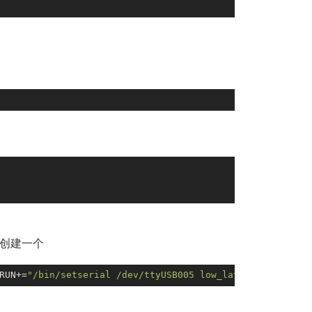
创建一个
RUN+=
"/bin/setserial /dev/ttyUSB005 low_latency"