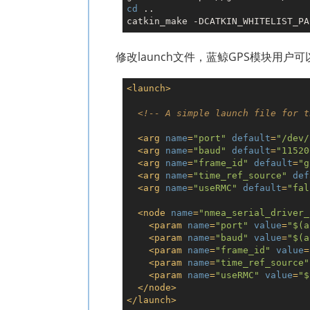
cd
 ..

catkin_make -DCATKIN_WHITELIST_PA
修改launch文件，蓝鲸GPS模块用户
<
launch
>
<!-- A simple launch file for t
<
arg
name
=
"port"
default
=
"/dev/
<
arg
name
=
"baud"
default
=
"11520
<
arg
name
=
"frame_id"
default
=
"g
<
arg
name
=
"time_ref_source"
def
<
arg
name
=
"useRMC"
default
=
"fal
<
node
name
=
"nmea_serial_driver_
<
param
name
=
"port"
value
=
"$(a
<
param
name
=
"baud"
value
=
"$(a
<
param
name
=
"frame_id"
value
=
<
param
name
=
"time_ref_source"
<
param
name
=
"useRMC"
value
=
"$
</
node
>
</
launch
>