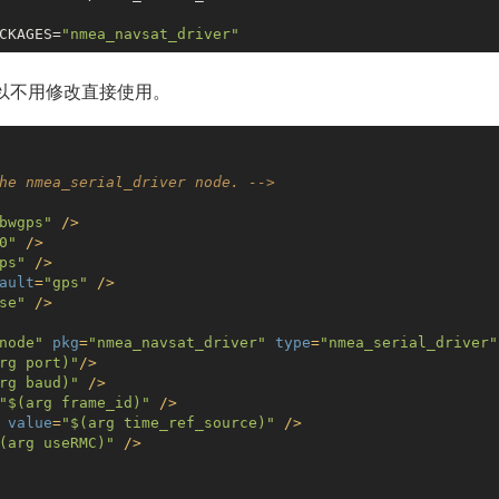
CKAGES=
"nmea_navsat_driver"
可以不用修改直接使用。
he nmea_serial_driver node. -->
bwgps"
 />
0"
 />
ps"
 />
ault
=
"gps"
 />
se"
 />
node"
pkg
=
"nmea_navsat_driver"
type
=
"nmea_serial_driver"
rg port)"
/>
rg baud)"
 />
"$(arg frame_id)"
 />
value
=
"$(arg time_ref_source)"
 />
(arg useRMC)"
 />