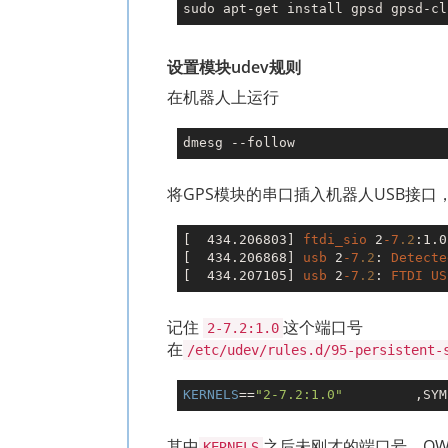
设置模块udev规则
在机器人上运行
将GPS模块的串口插入机器人USB接
[  434.206803]
ftdi_sio
 2
-7
.2
:1.0
[  434.206868]
usb
 2
-7
.2
: 
Detecte
[  434.207105]
usb
 2
-7
.2
: 
FTDI
US
记住
这个端口号
2-7.2:1.0
在
/etc/udev/rules.d/95-persistent-
KERNELS
==
"2-7.2:1.0"
         ,SYM
其中
之后未刚才的端口号。O
KERNELS