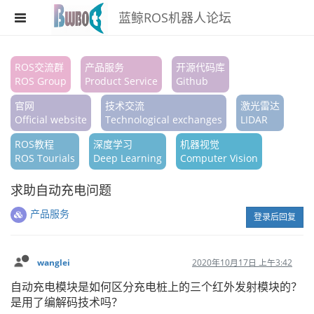
蓝鲸ROS机器人论坛
注册
ROS交流群
产品服务
开源代码库
ROS Group
Product Service
Github
登录
官网
技术交流
激光雷达
搜索
Official website
Technological exchanges
LIDAR
ROS教程
深度学习
机器视觉
版块
ROS Tourials
Deep Learning
Computer Vision
话题
求助自动充电问题
热门
产品服务
登录后回复
wanglei
2020年10月17日 上午3:42
自动充电模块是如何区分充电桩上的三个红外发射模块的？
是用了编解码技术吗？