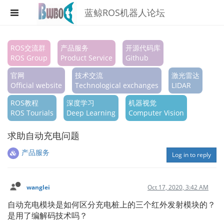
蓝鲸ROS机器人论坛
Register
ROS交流群
产品服务
开源代码库
ROS Group
Product Service
Github
Login
官网
技术交流
激光雷达
Search
Official website
Technological exchanges
LIDAR
ROS教程
深度学习
机器视觉
Categories
ROS Tourials
Deep Learning
Computer Vision
Tags
求助自动充电问题
Popular
产品服务
Log in to reply
wanglei
Oct 17, 2020, 3:42 AM
自动充电模块是如何区分充电桩上的三个红外发射模块的？
是用了编解码技术吗？