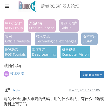
蓝鲸ROS机器人论坛
Register
ROS交流群
产品服务
开源代码库
ROS Group
Product Service
Github
Login
官网
技术交流
激光雷达
Search
Official website
Technological exchanges
LIDAR
ROS教程
深度学习
机器视觉
Categories
ROS Tourials
Deep Learning
Computer Vision
Tags
跟随代码
Popular
技术交流
Log in to reply
laijin
Mar 26, 2018, 12:16 PM
请问小强机器人跟随的代码，用的什么算法，有什么书籍或
资料上写了吗