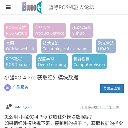
蓝鲸ROS机器人论坛
注册
ROS交流群
产品服务
开源代码库
ROS Group
Product Service
Github
登录
官网
技术交流
激光雷达
搜索
Official website
Technological exchanges
LIDAR
ROS教程
深度学习
机器视觉
版块
ROS Tourials
Deep Learning
Computer Vision
话题
小强XQ-4 Pro 获取红外模块数据
热门
产品服务
登录后回复
whut_gao
2018年9月13日 上午2:38
怎么用 小强XQ-4 Pro 获取红外模块数据呢？
如果把红外模块拆下来，接到别的板子上，获取数据的指令