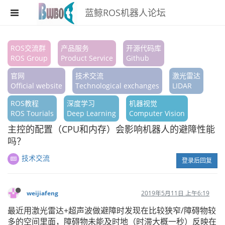
蓝鲸ROS机器人论坛
注册
ROS交流群
产品服务
开源代码库
ROS Group
Product Service
Github
登录
官网
技术交流
激光雷达
搜索
Official website
Technological exchanges
LIDAR
ROS教程
深度学习
机器视觉
版块
ROS Tourials
Deep Learning
Computer Vision
话题
主控的配置（CPU和内存）会影响机器人的避障性能
吗？
热门
技术交流
登录后回复
weijiafeng
2019年5月11日 上午6:19
最近用激光雷达+超声波做避障时发现在比较狭窄/障碍物较
多的空间里面，障碍物未能及时地（时滞大概一秒）反映在