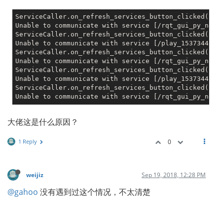
ServiceCaller.on_refresh_services_button_clicked(): 
Unable to communicate with service [/rqt_gui_py_node
ServiceCaller.on_refresh_services_button_clicked(): 
Unable to communicate with service [/play_1537344541
ServiceCaller.on_refresh_services_button_clicked(): 
Unable to communicate with service [/rqt_gui_py_node
ServiceCaller.on_refresh_services_button_clicked(): 
Unable to communicate with service [/play_1537344541
ServiceCaller.on_refresh_services_button_clicked(): 
Unable to communicate with service [/rqt_gui_py_node
大佬这是什么原因？
1 Reply
0
weijiz
Sep 19, 2018, 12:28 PM
@gahoo
没有遇到过这个情况，不太清楚