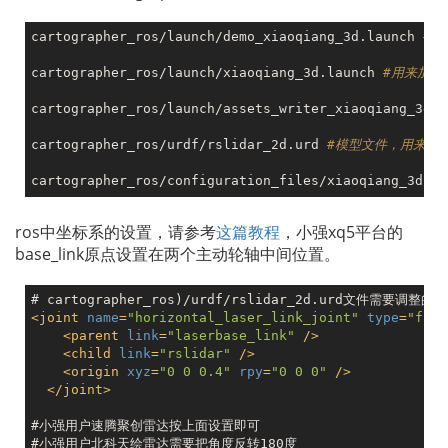
cartographer_ros/launch/demo_xiaoqiang_3d.launch 
#建
cartographer_ros/launch/xiaoqiang_3d.launch 
#用来加载
cartographer_ros/launch/assets_writer_xiaoqiang_3d.l
cartographer_ros/urdf/rslidar_2d.urd 
#模型文件，用来发布
cartographer_ros/configuration_files/xiaoqiang_3d.lu
ros中坐标系的设置，请参考
这篇教程
，小强xq5平台的
base_link原点设置在两个主动轮轴中间位置。
<
joint
name
=
"horizontal_laser_link_joint"
type
=
"fixe
<
parent
link
=
"laserbase_link"
 />
<
child
link
=
"rslidar"
 />
<
origin
xyz
=
"0 0 0.4"
rpy
=
"0 0 0"
 />
</
joint
>
#小强用户速腾聚创雷达按上面设置即可
