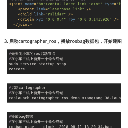
<
joint
name
=
"horizontal_laser_link_joint"
type
=
"fixe
<
parent
link
=
"laserbase_link"
 />
<
child
link
=
"rslidar"
 />
<
origin
xyz
=
"0 0 0.4"
rpy
=
"0 0 3.1415926"
 />
</
joint
>
3. 启动cartographer_ros，播放rosbag数据包，开始建图
#
先关闭小车的ros启动节点
#
在小车主机上新开一个命令终端
sudo service startup stop

#
启动cartographer
#
在小车主机上新开一个命令终端
#
播放bag数据
#
在小车主机上新开一个命令终端