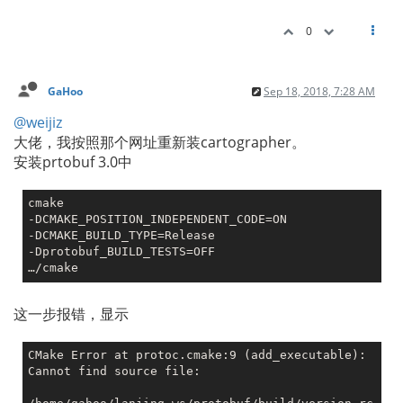
0
GaHoo
Sep 18, 2018, 7:28 AM
@weijiz
大佬，我按照那个网址重新装cartographer。
安装prtobuf 3.0中
cmake

-DCMAKE_POSITION_INDEPENDENT_CODE=ON

-DCMAKE_BUILD_TYPE=Release

-Dprotobuf_BUILD_TESTS=OFF

这一步报错，显示
CMake Error at protoc.cmake:9 (add_executable):

Cannot find source file:
