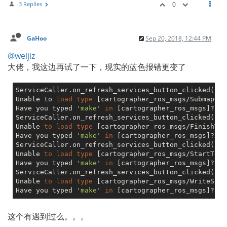
3 Replies
0
GaHoo
Sep 20, 2018, 12:44 PM
@weijiz
大佬，我这边再试了一下，现实的蓝色报错更变了
ServiceCaller.on_refresh_services_button_clicked(): 
Unable to 
load
type
 [cartographer_ros_msgs/SubmapQuer
Have you typed 
'make'
in
 [cartographer_ros_msgs]?

ServiceCaller.on_refresh_services_button_clicked(): 
Unable 
to
load
type
 [cartographer_ros_msgs/FinishTra
Have you typed 
'make'
in
 [cartographer_ros_msgs]?

ServiceCaller.on_refresh_services_button_clicked(): 
Unable 
to
load
type
 [cartographer_ros_msgs/StartTraj
Have you typed 
'make'
in
 [cartographer_ros_msgs]?

ServiceCaller.on_refresh_services_button_clicked(): 
Unable 
to
load
type
 [cartographer_ros_msgs/WriteState
Have you typed 
'make'
in
这个有遇到过么。。。