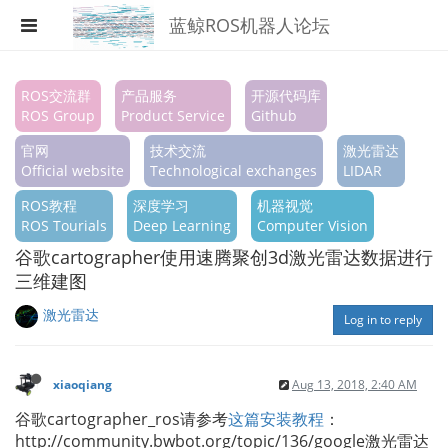
蓝鲸ROS机器人论坛
Register
ROS交流群
产品服务
开源代码库
ROS Group
Product Service
Github
Login
官网
技术交流
激光雷达
Search
Official website
Technological exchanges
LIDAR
ROS教程
深度学习
机器视觉
Categories
ROS Tourials
Deep Learning
Computer Vision
Tags
谷歌cartographer使用速腾聚创3d激光雷达数据进行
三维建图
Popular
激光雷达
Log in to reply
xiaoqiang
Aug 13, 2018, 2:40 AM
谷歌cartographer_ros请参考
这篇安装教程
：
http://community.bwbot.org/topic/136/google激光雷达