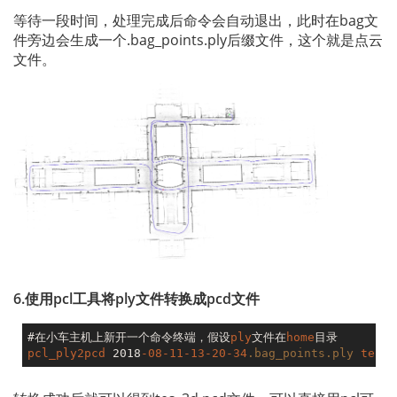
等待一段时间，处理完成后命令会自动退出，此时在bag文
件旁边会生成一个.bag_points.ply后缀文件，这个就是点云
文件。
6.使用pcl工具将ply文件转换成pcd文件
#在小车主机上新开一个命令终端，假设
ply
文件在
home
pcl_ply2pcd
 2018
-08-11-13-20-34
.bag_points
.ply
test_