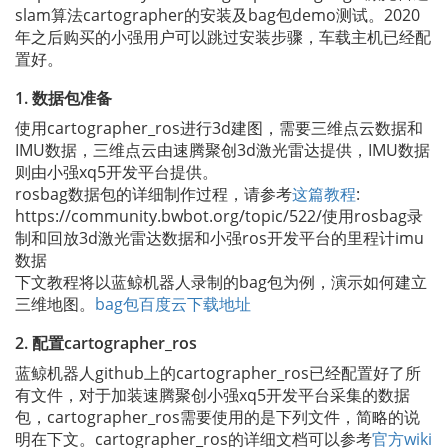
slam算法cartographer的安装及bag包demo测试。2020
年之后购买的小强用户可以跳过安装步骤，车载主机已经配
置好。
1. 数据包准备
使用cartographer_ros进行3d建图，需要三维点云数据和
IMU数据，三维点云由速腾聚创3d激光雷达提供，IMU数据
则由小强xq5开发平台提供。
rosbag数据包的详细制作过程，请参考
这篇教程
:
https://community.bwbot.org/topic/522/使用rosbag录
制和回放3d激光雷达数据和小强ros开发平台的里程计imu
数据
下文教程将以蓝鲸机器人录制的bag包为例，演示如何建立
三维地图。
bag包百度云下载地址
2. 配置cartographer_ros
蓝鲸机器人github上的cartographer_ros已经配置好了所
有文件，对于加装速腾聚创小强xq5开发平台采集的数据
包，cartographer_ros需要使用的是下列文件，简略的说
明在下文。cartographer_ros的详细文档可以参考
官方wiki