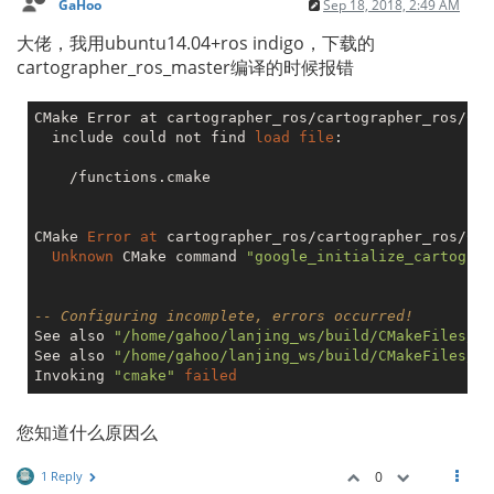
GaHoo
Sep 18, 2018, 2:49 AM
大佬，我用ubuntu14.04+ros indigo，下载的
cartographer_ros_master编译的时候报错
CMake Error at cartographer_ros/cartographer_ros/CMa
  include could not find 
load
file
:

    /functions.cmake

CMake 
Error
at
 cartographer_ros/cartographer_ros/CMa
Unknown
 CMake command 
"google_initialize_cartograp
-- Configuring incomplete, errors occurred!
See also 
"/home/gahoo/lanjing_ws/build/CMakeFiles/CM
See also 
"/home/gahoo/lanjing_ws/build/CMakeFiles/CM
Invoking 
"cmake"
failed
您知道什么原因么
1 Reply
0