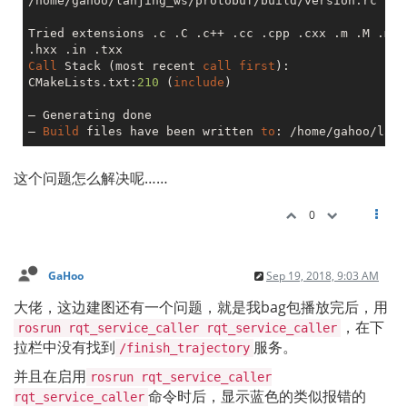
/home/gahoo/lanjing_ws/protobuf/build/version.rc

Tried extensions .c .C .c++ .cc .cpp .cxx .m .M .mm 
Call
 Stack (most recent 
call
first
):

CMakeLists.txt:
210
 (
include
)

– Generating done

– 
Build
 files have been written 
to
: /home/gahoo/lanj
这个问题怎么解决呢……
0
GaHoo
Sep 19, 2018, 9:03 AM
大佬，这边建图还有一个问题，就是我bag包播放完后，用
，在下
rosrun rqt_service_caller rqt_service_caller
拉栏中没有找到
服务。
/finish_trajectory
并且在启用
rosrun rqt_service_caller
命令时后，显示蓝色的类似报错的
rqt_service_caller