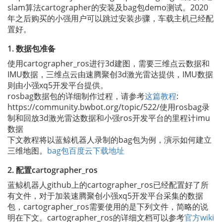
slam算法cartographer的安装及bag包demo测试。2020
年之后购买的小强用户可以跳过安装步骤，车载主机已经配
置好。
1. 数据包准备
使用cartographer_ros进行3d建图，需要三维点云数据和
IMU数据，三维点云由速腾聚创3d激光雷达提供，IMU数据
则由小强xq5开发平台提供。
rosbag数据包的详细制作过程，请参考
这篇教程
:
https://community.bwbot.org/topic/522/使用rosbag录
制和回放3d激光雷达数据和小强ros开发平台的里程计imu
数据
下文教程将以蓝鲸机器人录制的bag包为例，演示如何建立
三维地图。
bag包百度云下载地址
2. 配置cartographer_ros
蓝鲸机器人github上的cartographer_ros已经配置好了所
有文件，对于加装速腾聚创小强xq5开发平台采集的数据
包，cartographer_ros需要使用的是下列文件，简略的说
明在下文。cartographer_ros的详细文档可以参考
官方wiki