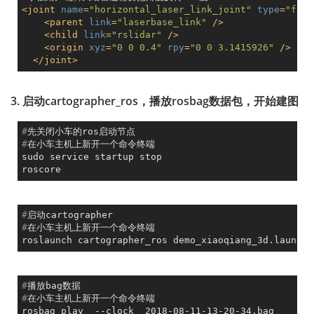
<
joint
name
=
"horizontal_laser_link_joint"
type
=
"fixe
<
parent
link
=
"laserbase_link"
 />
<
child
link
=
"rslidar"
 />
<
origin
xyz
=
"0 0 0.4"
rpy
=
"0 0 3.1415926"
 />
</
joint
>
3. 启动cartographer_ros，播放rosbag数据包，开始建图
#
先关闭小车的ros启动节点
#
在小车主机上新开一个命令终端
sudo service startup stop

#
启动cartographer
#
在小车主机上新开一个命令终端
#
播放bag数据
#
在小车主机上新开一个命令终端