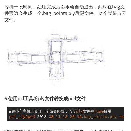
等待一段时间，处理完成后命令会自动退出，此时在bag文
件旁边会生成一个.bag_points.ply后缀文件，这个就是点云
文件。
6.使用pcl工具将ply文件转换成pcd文件
#在小车主机上新开一个命令终端，假设
ply
文件在
home
pcl_ply2pcd
 2018
-08-11-13-20-34
.bag_points
.ply
test_