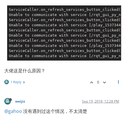
ServiceCaller.on_refresh_services_button_clicked(): 
Unable to communicate with service [/rqt_gui_py_node
ServiceCaller.on_refresh_services_button_clicked(): 
Unable to communicate with service [/play_1537344541
ServiceCaller.on_refresh_services_button_clicked(): 
Unable to communicate with service [/rqt_gui_py_node
ServiceCaller.on_refresh_services_button_clicked(): 
Unable to communicate with service [/play_1537344541
ServiceCaller.on_refresh_services_button_clicked(): 
Unable to communicate with service [/rqt_gui_py_node
大佬这是什么原因？
1 Reply
0
weijiz
Sep 19, 2018, 12:28 PM
@gahoo
没有遇到过这个情况，不太清楚