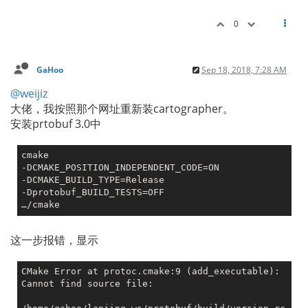
0
GaHoo
Sep 18, 2018, 7:28 AM
@weijiz
大佬，我按照那个网址重新装cartographer。
安装prtobuf 3.0中
cmake

-DCMAKE_POSITION_INDEPENDENT_CODE=ON

-DCMAKE_BUILD_TYPE=Release

-Dprotobuf_BUILD_TESTS=OFF

这一步报错，显示
CMake Error at protoc.cmake:9 (add_executable):

Cannot find source file:
