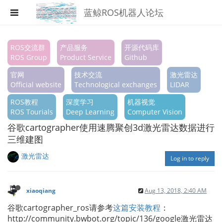
蓝鲸ROS机器人论坛
Register
ROS交流群
产品服务
开源代码库
ROS Group
Product Service
Github
Login
官网
技术交流
激光雷达
Search
Official website
Technological exchanges
LIDAR
ROS教程
深度学习
机器视觉
Categories
ROS Tourials
Deep Learning
Computer Vision
Tags
谷歌cartographer使用速腾聚创3d激光雷达数据进行
三维建图
Popular
激光雷达
Log in to reply
xiaoqiang
Aug 13, 2018, 2:40 AM
谷歌cartographer_ros请参考
这篇安装教程
：
http://community.bwbot.org/topic/136/google激光雷达