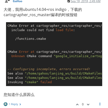
GaHoo
Sep 18, 2018, 2:49 AM
大佬，我用ubuntu14.04+ros indigo，下载的
cartographer_ros_master编译的时候报错
CMake Error at cartographer_ros/cartographer_ros/CMa
  include could not find 
load
file
:

    /functions.cmake

CMake 
Error
at
 cartographer_ros/cartographer_ros/CMa
Unknown
 CMake command 
"google_initialize_cartograp
-- Configuring incomplete, errors occurred!
See also 
"/home/gahoo/lanjing_ws/build/CMakeFiles/CM
See also 
"/home/gahoo/lanjing_ws/build/CMakeFiles/CM
Invoking 
"cmake"
failed
您知道什么原因么
1 Reply
0