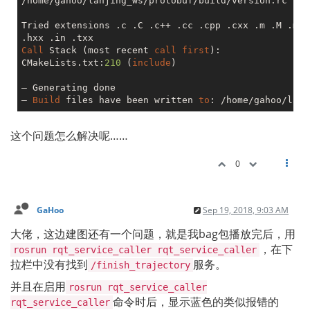
/home/gahoo/lanjing_ws/protobuf/build/version.rc

Tried extensions .c .C .c++ .cc .cpp .cxx .m .M .mm 
Call
 Stack (most recent 
call
first
):

CMakeLists.txt:
210
 (
include
)

– Generating done

– 
Build
 files have been written 
to
: /home/gahoo/lanj
这个问题怎么解决呢……
0
GaHoo
Sep 19, 2018, 9:03 AM
大佬，这边建图还有一个问题，就是我bag包播放完后，用
，在下
rosrun rqt_service_caller rqt_service_caller
拉栏中没有找到
服务。
/finish_trajectory
并且在启用
rosrun rqt_service_caller
命令时后，显示蓝色的类似报错的
rqt_service_caller