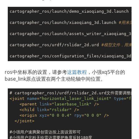
cartographer_ros/launch/demo_xiaoqiang_3d.launch 
#建
cartographer_ros/launch/xiaoqiang_3d.launch 
#用来加载
cartographer_ros/launch/assets_writer_xiaoqiang_3d.l
cartographer_ros/urdf/rslidar_2d.urd 
#模型文件，用来发布
cartographer_ros/configuration_files/xiaoqiang_3d.lu
ros中坐标系的设置，请参考
这篇教程
，小强xq5平台的
base_link原点设置在两个主动轮轴中间位置。
<
joint
name
=
"horizontal_laser_link_joint"
type
=
"fixe
<
parent
link
=
"laserbase_link"
 />
<
child
link
=
"rslidar"
 />
<
origin
xyz
=
"0 0 0.4"
rpy
=
"0 0 0"
 />
</
joint
>
#小强用户速腾聚创雷达按上面设置即可
