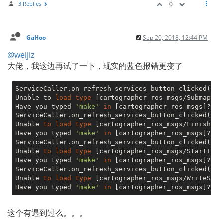
3 Replies
0
GaHoo
Sep 20, 2018, 12:44 PM
@weijiz
大佬，我这边再试了一下，现实的蓝色报错更变了
ServiceCaller.on_refresh_services_button_clicked(): 
Unable to 
load
type
 [cartographer_ros_msgs/SubmapQuer
Have you typed 
'make'
in
 [cartographer_ros_msgs]?

ServiceCaller.on_refresh_services_button_clicked(): 
Unable 
to
load
type
 [cartographer_ros_msgs/FinishTra
Have you typed 
'make'
in
 [cartographer_ros_msgs]?

ServiceCaller.on_refresh_services_button_clicked(): 
Unable 
to
load
type
 [cartographer_ros_msgs/StartTraj
Have you typed 
'make'
in
 [cartographer_ros_msgs]?

ServiceCaller.on_refresh_services_button_clicked(): 
Unable 
to
load
type
 [cartographer_ros_msgs/WriteState
Have you typed 
'make'
in
这个有遇到过么。。。