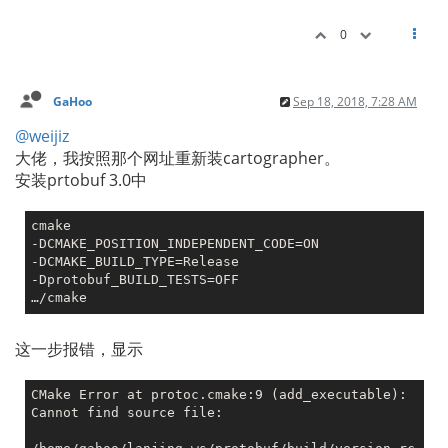
0
GaHoo
Sep 18, 2018, 7:28 AM
@weijiz
大佬，我按照那个网址重新装cartographer。
安装prtobuf 3.0中
cmake

-DCMAKE_POSITION_INDEPENDENT_CODE=ON

-DCMAKE_BUILD_TYPE=Release

-Dprotobuf_BUILD_TESTS=OFF

这一步报错，显示
CMake Error at protoc.cmake:9 (add_executable):

Cannot find source file:
