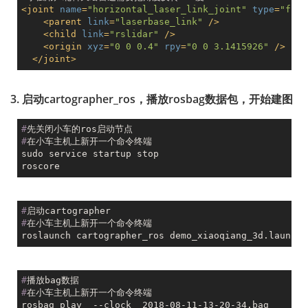
<
joint
name
=
"horizontal_laser_link_joint"
type
=
"fixe
<
parent
link
=
"laserbase_link"
 />
<
child
link
=
"rslidar"
 />
<
origin
xyz
=
"0 0 0.4"
rpy
=
"0 0 3.1415926"
 />
</
joint
>
3. 启动cartographer_ros，播放rosbag数据包，开始建图
#
先关闭小车的ros启动节点
#
在小车主机上新开一个命令终端
sudo service startup stop

#
启动cartographer
#
在小车主机上新开一个命令终端
#
播放bag数据
#
在小车主机上新开一个命令终端