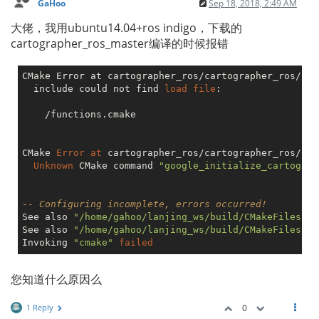
GaHoo
Sep 18, 2018, 2:49 AM
大佬，我用ubuntu14.04+ros indigo，下载的
cartographer_ros_master编译的时候报错
CMake Error at cartographer_ros/cartographer_ros/CMa
  include could not find 
load
file
:

    /functions.cmake

CMake 
Error
at
 cartographer_ros/cartographer_ros/CMa
Unknown
 CMake command 
"google_initialize_cartograp
-- Configuring incomplete, errors occurred!
See also 
"/home/gahoo/lanjing_ws/build/CMakeFiles/CM
See also 
"/home/gahoo/lanjing_ws/build/CMakeFiles/CM
Invoking 
"cmake"
failed
您知道什么原因么
1 Reply
0