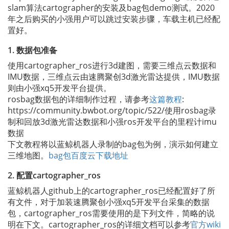
slam算法cartographer的安装及bag包demo测试。2020
年之后购买的小强用户可以跳过安装步骤，车载主机已经配
置好。
1. 数据包准备
使用cartographer_ros进行3d建图，需要三维点云数据和
IMU数据，三维点云由速腾聚创3d激光雷达提供，IMU数据
则由小强xq5开发平台提供。
rosbag数据包的详细制作过程，请参考
这篇教程
:
https://community.bwbot.org/topic/522/使用rosbag录
制和回放3d激光雷达数据和小强ros开发平台的里程计imu
数据
下文教程将以蓝鲸机器人录制的bag包为例，演示如何建立
三维地图。
bag包百度云下载地址
2. 配置cartographer_ros
蓝鲸机器人github上的cartographer_ros已经配置好了所
有文件，对于加装速腾聚创小强xq5开发平台采集的数据
包，cartographer_ros需要使用的是下列文件，简略的说
明在下文。cartographer_ros的详细文档可以参考
官方wiki