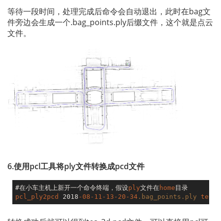
等待一段时间，处理完成后命令会自动退出，此时在bag文
件旁边会生成一个.bag_points.ply后缀文件，这个就是点云
文件。
6.使用pcl工具将ply文件转换成pcd文件
#在小车主机上新开一个命令终端，假设
ply
文件在
home
pcl_ply2pcd
 2018
-08-11-13-20-34
.bag_points
.ply
test_