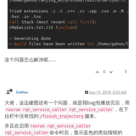
/home/gahoo/lanjing_ws/protobuf/build/version.rc

Tried extensions .c .C .c++ .cc .cpp .cxx .m .M .mm 
Call
 Stack (most recent 
call
first
):

CMakeLists.txt:
210
 (
include
)

– Generating done

– 
Build
 files have been written 
to
: /home/gahoo/lanj
这个问题怎么解决呢……
0
GaHoo
Sep 19, 2018, 9:03 AM
大佬，这边建图还有一个问题，就是我bag包播放完后，用
，在下
rosrun rqt_service_caller rqt_service_caller
拉栏中没有找到
服务。
/finish_trajectory
并且在启用
rosrun rqt_service_caller
命令时后，显示蓝色的类似报错的
rqt_service_caller