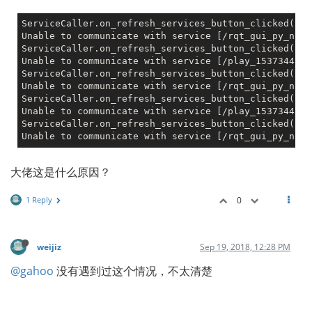
ServiceCaller.on_refresh_services_button_clicked(): 
Unable to communicate with service [/rqt_gui_py_node
ServiceCaller.on_refresh_services_button_clicked(): 
Unable to communicate with service [/play_1537344541
ServiceCaller.on_refresh_services_button_clicked(): 
Unable to communicate with service [/rqt_gui_py_node
ServiceCaller.on_refresh_services_button_clicked(): 
Unable to communicate with service [/play_1537344541
ServiceCaller.on_refresh_services_button_clicked(): 
Unable to communicate with service [/rqt_gui_py_node
大佬这是什么原因？
1 Reply
0
weijiz
Sep 19, 2018, 12:28 PM
@gahoo
没有遇到过这个情况，不太清楚