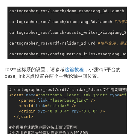
cartographer_ros/launch/demo_xiaoqiang_3d.launch 
#建
cartographer_ros/launch/xiaoqiang_3d.launch 
#用来加载
cartographer_ros/launch/assets_writer_xiaoqiang_3d.l
cartographer_ros/urdf/rslidar_2d.urd 
#模型文件，用来发布
cartographer_ros/configuration_files/xiaoqiang_3d.lu
ros中坐标系的设置，请参考
这篇教程
，小强xq5平台的
base_link原点设置在两个主动轮轴中间位置。
<
joint
name
=
"horizontal_laser_link_joint"
type
=
"fixe
<
parent
link
=
"laserbase_link"
 />
<
child
link
=
"rslidar"
 />
<
origin
xyz
=
"0 0 0.4"
rpy
=
"0 0 0"
 />
</
joint
>
#小强用户速腾聚创雷达按上面设置即可
