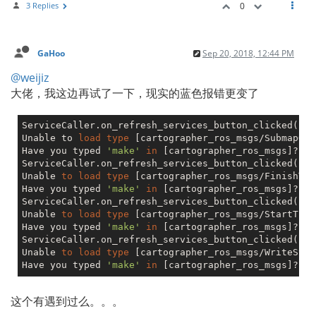
3 Replies
0
GaHoo
Sep 20, 2018, 12:44 PM
@weijiz
大佬，我这边再试了一下，现实的蓝色报错更变了
ServiceCaller.on_refresh_services_button_clicked(): 
Unable to 
load
type
 [cartographer_ros_msgs/SubmapQuer
Have you typed 
'make'
in
 [cartographer_ros_msgs]?

ServiceCaller.on_refresh_services_button_clicked(): 
Unable 
to
load
type
 [cartographer_ros_msgs/FinishTra
Have you typed 
'make'
in
 [cartographer_ros_msgs]?

ServiceCaller.on_refresh_services_button_clicked(): 
Unable 
to
load
type
 [cartographer_ros_msgs/StartTraj
Have you typed 
'make'
in
 [cartographer_ros_msgs]?

ServiceCaller.on_refresh_services_button_clicked(): 
Unable 
to
load
type
 [cartographer_ros_msgs/WriteState
Have you typed 
'make'
in
这个有遇到过么。。。