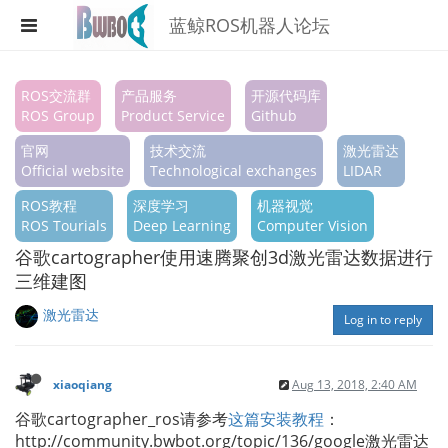
蓝鲸ROS机器人论坛
Register
ROS交流群
产品服务
开源代码库
ROS Group
Product Service
Github
Login
官网
技术交流
激光雷达
Search
Official website
Technological exchanges
LIDAR
ROS教程
深度学习
机器视觉
Categories
ROS Tourials
Deep Learning
Computer Vision
Tags
谷歌cartographer使用速腾聚创3d激光雷达数据进行
三维建图
Popular
激光雷达
Log in to reply
xiaoqiang
Aug 13, 2018, 2:40 AM
谷歌cartographer_ros请参考
这篇安装教程
：
http://community.bwbot.org/topic/136/google激光雷达