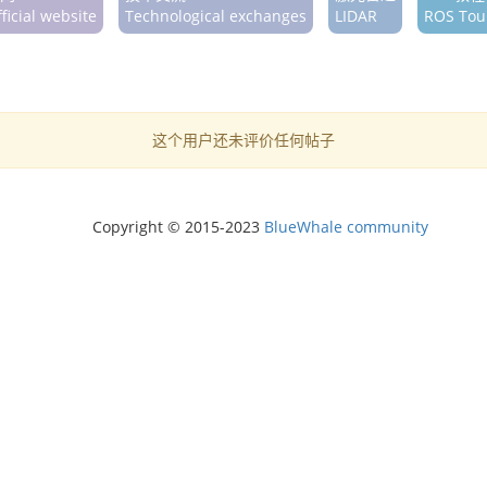
ficial website
Technological exchanges
LIDAR
ROS Tour
这个用户还未评价任何帖子
Copyright © 2015-2023
BlueWhale community