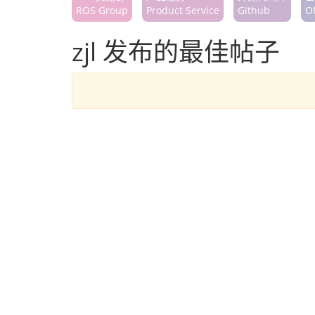
ROS Group
Product Service
Github
Of
zjl 发布的最佳帖子