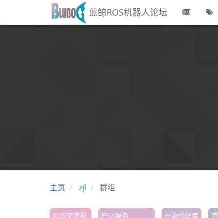
蓝鲸ROS机器人论坛
主页
zjl
群组
ROS交流群
产品服务
开源代码库
官