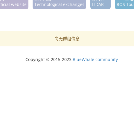
ficial website
Technological exchanges
LIDAR
ROS Tour
尚无群组信息
Copyright © 2015-2023
BlueWhale community