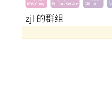
ROS Group
Product Service
Github
Of
zjl 的群组