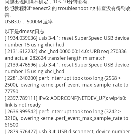
问题出现间隔不确定，10s-10分钟都有。
按照教程和freenect2 的 troubleshooting 排查没有得到改
善。
USB3.0， 5000M 速率
以下是dmesg日志
[ 1934.039636] usb 3-4.1: reset SuperSpeed USB device
number 15 using xhci_hcd
[ 2131.612232] xhci_hcd 0000:00:14.0: URB req 270336
and actual 282624 transfer length mismatch
[ 2139.476596] usb 3-4.1: reset SuperSpeed USB device
number 15 using xhci_hcd
[ 2281.240200] perf: interrupt took too long (2568 >
2500), lowering kernel.perf_event_max_sample_rate to
77750
[ 2397.789111] IPv6: ADDRCONF(NETDEV_UP): wlp4s0:
link is not ready
[ 2636.999542] perf: interrupt took too long (3242 >
3210), lowering kernel.perf_event_max_sample_rate to
61500
[ 2879.576427] usb 3-4: USB disconnect, device number