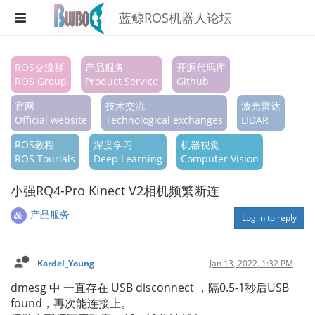
蓝鲸ROS机器人论坛
Register
ROS交流群
产品服务
开源代码库
ROS Group
Product Service
Github
Login
官网
技术交流
激光雷达
Search
Official website
Technological exchanges
LIDAR
ROS教程
深度学习
机器视觉
Categories
ROS Tourials
Deep Learning
Computer Vision
Tags
小强RQ4-Pro Kinect V2相机频繁断连
Popular
产品服务
Log in to reply
Kardel_Young
Jan 13, 2022, 1:32 PM
dmesg 中 一直存在 USB disconnect ，隔0.5-1秒后USB
found，再次能连接上。