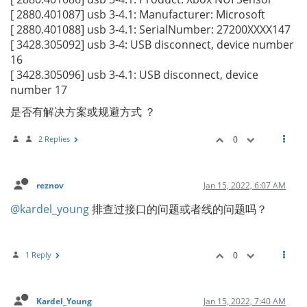
[ 2880.401087] usb 3-4.1: Manufacturer: Microsoft
[ 2880.401088] usb 3-4.1: SerialNumber: 27200XXXX147
[ 3428.305092] usb 3-4: USB disconnect, device number
16
[ 3428.305096] usb 3-4.1: USB disconnect, device
number 17
是否有解决方案或规避方式 ？
2 Replies
0
reznov
Jan 15, 2022, 6:07 AM
@kardel_young
排查过接口的问题或者线的问题吗？
1 Reply
0
Kardel_Young
Jan 15, 2022, 7:40 AM