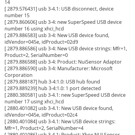
14
[ 2879.576431] usb 3-4.1: USB disconnect, device
number 15
[ 2879.860606] usb 3-4: new SuperSpeed USB device
number 16 using xhci_hcd
[ 2879.886583] usb 3-4: New USB device found,
idVendor=045e, idProduct=02d9
[ 2879.886586] usb 3-4: New USB device strings: Mfr=1,
Product=2, SerialNumber=0
[ 2879.886588] usb 3-4: Product: NuiSensor Adaptor
[ 2879.886590] usb 3-4: Manufacturer: Microsoft
Corporation
[ 2879.888187] hub 3-4:1.0: USB hub found
[ 2879.889239] hub 3-4:1.0: 1 port detected
[ 2880.380581] usb 3-4.1: new SuperSpeed USB device
number 17 using xhci_hcd
[ 2880.401082] usb 3-4.1: New USB device found,
idVendor=045e, idProduct=02c4
[ 2880.401084] usb 3-4.1: New USB device strings:
Mfr=1, Product=2, SerialNumber=4
[ 2880.401086] usb 3-4.1: Product: Xbox NUI Sensor