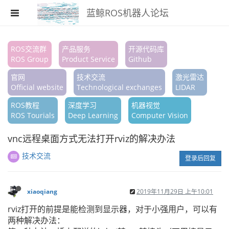
蓝鲸ROS机器人论坛
注册
ROS交流群
产品服务
开源代码库
ROS Group
Product Service
Github
登录
官网
技术交流
激光雷达
搜索
Official website
Technological exchanges
LIDAR
ROS教程
深度学习
机器视觉
版块
ROS Tourials
Deep Learning
Computer Vision
话题
vnc远程桌面方式无法打开rviz的解决办法
热门
技术交流
登录后回复
xiaoqiang
2019年11月29日 上午10:01
rviz打开的前提是能检测到显示器，对于小强用户，可以有
两种解决办法：