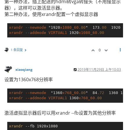
第一种办法，插上配送的hdmi转vga转接头（不用接显示
器），这样可以激活显示器。
第二种办法，使用xrandr配置一个虚拟显示器
xrandr
--newmode
 "1920
x1080_60
.00
"  173
.00
  1920 204
xrandr
--addmode
VIRTUAL1
 1920
x1080_60
.00
1 条回复
0
xiaoqiang
2019年11月29日 上午10:03
设置为1360x768分辨率
xrandr
--newmode
  "1360
x768_60
.00
"  84
.72
  1360 1424
xrandr
--addmode
VIRTUAL1
 1360
x768_60
.00
激活虚拟显示器后可以用xrandr --fb设置为其他分辨率
xrandr